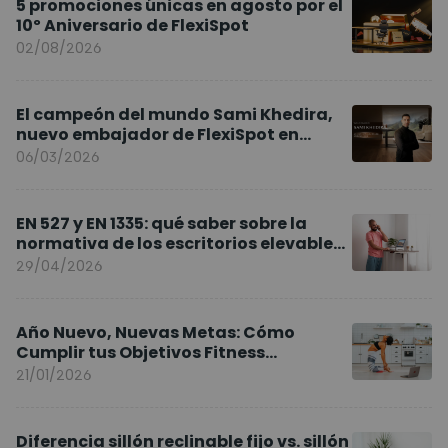
5 promociones únicas en agosto por el
10º Aniversario de FlexiSpot
02/08/2026
El campeón del mundo Sami Khedira,
nuevo embajador de FlexiSpot en
Europa
06/03/2026
EN 527 y EN 1335: qué saber sobre la
normativa de los escritorios elevables
y sillas ergonómicas
29/04/2026
Año Nuevo, Nuevas Metas: Cómo
Cumplir tus Objetivos Fitness
Entrenando en Casa
21/01/2026
Diferencia sillón reclinable fijo vs. sillón