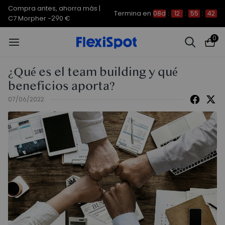
Compra antes, ahorra más | E7
Termina en
08d
:
12
:
55
:
41
Plus -200 €
0
¿Qué es el team building y qué
beneficios aporta?
07/06/2022