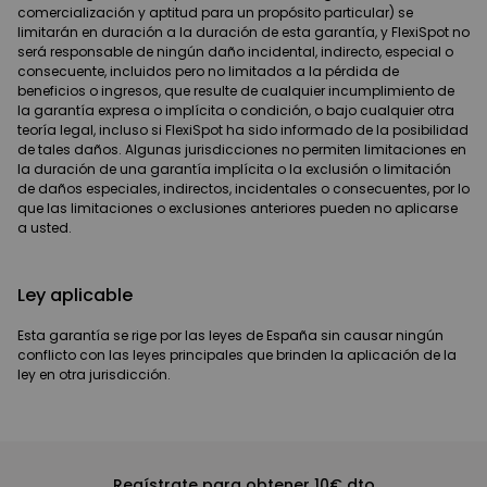
comercialización y aptitud para un propósito particular) se
limitarán en duración a la duración de esta garantía, y FlexiSpot no
será responsable de ningún daño incidental, indirecto, especial o
consecuente, incluidos pero no limitados a la pérdida de
beneficios o ingresos, que resulte de cualquier incumplimiento de
la garantía expresa o implícita o condición, o bajo cualquier otra
teoría legal, incluso si FlexiSpot ha sido informado de la posibilidad
de tales daños. Algunas jurisdicciones no permiten limitaciones en
la duración de una garantía implícita o la exclusión o limitación
de daños especiales, indirectos, incidentales o consecuentes, por lo
que las limitaciones o exclusiones anteriores pueden no aplicarse
a usted.
Ley aplicable
Esta garantía se rige por las leyes de España sin causar ningún
conflicto con las leyes principales que brinden la aplicación de la
ley en otra jurisdicción.
Regístrate para obtener 10€ dto