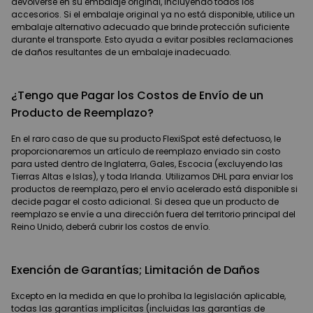
devolverse en su embalaje original, incluyendo todos los
accesorios. Si el embalaje original ya no está disponible, utilice un
embalaje alternativo adecuado que brinde protección suficiente
durante el transporte. Esto ayuda a evitar posibles reclamaciones
de daños resultantes de un embalaje inadecuado.
¿Tengo que Pagar los Costos de Envío de un
Producto de Reemplazo?
En el raro caso de que su producto FlexiSpot esté defectuoso, le
proporcionaremos un artículo de reemplazo enviado sin costo
para usted dentro de Inglaterra, Gales, Escocia (excluyendo las
Tierras Altas e Islas), y toda Irlanda. Utilizamos DHL para enviar los
productos de reemplazo, pero el envío acelerado está disponible si
decide pagar el costo adicional. Si desea que un producto de
reemplazo se envíe a una dirección fuera del territorio principal del
Reino Unido, deberá cubrir los costos de envío.
Exención de Garantías; Limitación de Daños
Excepto en la medida en que lo prohíba la legislación aplicable,
todas las garantías implícitas (incluidas las garantías de