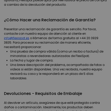
oportuna, FlexiSpot puede optar por reembolsar el precio de compra
a cambio de la devolución del producto.
¿Cómo Hacer una Reclamación de Garantía?
Presentar una reclamación de garantía es sencillo. Por favor,
contacte con nuestro equipo de atención al cliente en
info@flexispot.es
o llámenos de forma gratuita al +44 20 3929
3835. Para procesar su reclamación de manera eficiente,
necesitará proporcionar:
Una prueba de compra válida (como un recibo o factura) de
minoristas o revendedores autorizados de FlexiSpot;
La fecha y lugar de compra;
Una breve descripción del problema, acompañada de fotos o
videos si están disponibles. Una vez recibida, nuestro equipo
revisará su caso y le responderá en un plazo de 5 días
laborables.
Devoluciones - Requisitos de Embalaje
Al devolver un artículo, asegúrese de que esté protegido contra
daños o contaminación. Idealmente, los productos deben