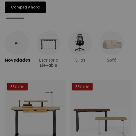
Compra Ahora
Novedades
Escritorio
Sillas
Sofá
E
Elevable
35% dto
35% dto