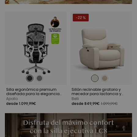
-22 %
Silla ergonómica premium
Sillón reclinable giratorio y
diseñada para la elegancia
mecedor para lactancia y
en movimiento
habitación infantil
Apollo
Belli
desde 1.099,99€
desde 849,99€
1.099,99€