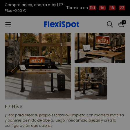
Compra antes, ahorra más | E7
Termina en
11d
:
16
:
18
:
21
Plus -200 €
0
E7 Hive
¿Listo para crear tu propio escritorio? Empieza con madera maciza
y paneles de nido de abeja, luego intercambia piezas y crea la
configuración que quieras.