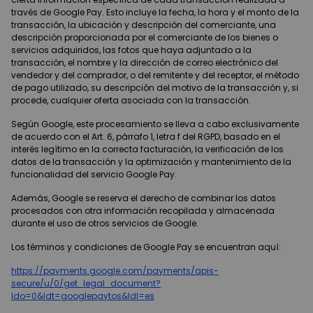
través de Google Pay. Esto incluye la fecha, la hora y el monto de la
transacción, la ubicación y descripción del comerciante, una
descripción proporcionada por el comerciante de los bienes o
servicios adquiridos, las fotos que haya adjuntado a la
transacción, el nombre y la dirección de correo electrónico del
vendedor y del comprador, o del remitente y del receptor, el método
de pago utilizado, su descripción del motivo de la transacción y, si
procede, cualquier oferta asociada con la transacción.
Según Google, este procesamiento se lleva a cabo exclusivamente
de acuerdo con el Art. 6, párrafo 1, letra f del RGPD, basado en el
interés legítimo en la correcta facturación, la verificación de los
datos de la transacción y la optimización y mantenimiento de la
funcionalidad del servicio Google Pay.
Además, Google se reserva el derecho de combinar los datos
procesados con otra información recopilada y almacenada
durante el uso de otros servicios de Google.
Los términos y condiciones de Google Pay se encuentran aquí:
https://payments.google.com/payments/apis-
secure/u/0/get_legal_document?
ldo=0&ldt=googlepaytos&ldl=es