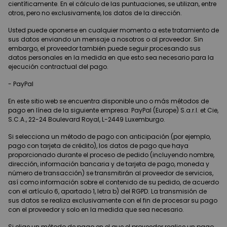
científicamente. En el cálculo de las puntuaciones, se utilizan, entre
otros, pero no exclusivamente, los datos de la dirección.
Usted puede oponerse en cualquier momento a este tratamiento de
sus datos enviando un mensaje a nosotros o al proveedor. Sin
embargo, el proveedor también puede seguir procesando sus
datos personales en la medida en que esto sea necesario para la
ejecución contractual del pago.
- PayPal
En este sitio web se encuentra disponible uno o más métodos de
pago en línea de la siguiente empresa: PayPal (Europe) S.a.r.l. et Cie,
S.C.A., 22-24 Boulevard Royal, L-2449 Luxemburgo.
Si selecciona un método de pago con anticipación (por ejemplo,
pago con tarjeta de crédito), los datos de pago que haya
proporcionado durante el proceso de pedido (incluyendo nombre,
dirección, información bancaria y de tarjeta de pago, moneda y
número de transacción) se transmitirán al proveedor de servicios,
así como información sobre el contenido de su pedido, de acuerdo
con el artículo 6, apartado 1, letra b) del RGPD. La transmisión de
sus datos se realiza exclusivamente con el fin de procesar su pago
con el proveedor y solo en la medida que sea necesario.
Si elige un método de pago en el que el proveedor realice un pago