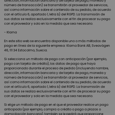
dirección, información bancaria y de tarjeta de pago, moneda y
número de transacción) se transmitirán al proveedor de servicios,
así como información sobre el contenido de su pedido, de acuerdo
con el artículo 6, apartado 1, letra b) del RGPD. La transmisión de
sus datos se realiza exclusivamente con el fin de procesar su pago
con el proveedor y solo en la medida que sea necesario.
- Klarna
En este sitio web se encuentra disponible uno o más métodos de
pago en línea de la siguiente empresa: Klarna Bank AB, Sveavägen
46, 111 34 Estocolmo, Suecia.
Si selecciona un método de pago con anticipación (por ejemplo,
pago con tarjeta de crédito), los datos de pago que haya
proporcionado durante el proceso de pedido (incluyendo nombre,
dirección, información bancaria y de tarjeta de pago, moneda y
número de transacción) se transmitirán al proveedor de servicios,
así como información sobre el contenido de su pedido, de acuerdo
con el artículo 6, apartado 1, letra b) del RGPD. La transmisión de
sus datos se realiza exclusivamente con el fin de procesar su pago
con el proveedor y solo en la medida que sea necesario.
Si elige un método de pago en el que el proveedor realice un pago
anticipado (por ejemplo, compra a crédito o pago a plazos o
domiciliación bancaria), también se le pedirá que proporcione