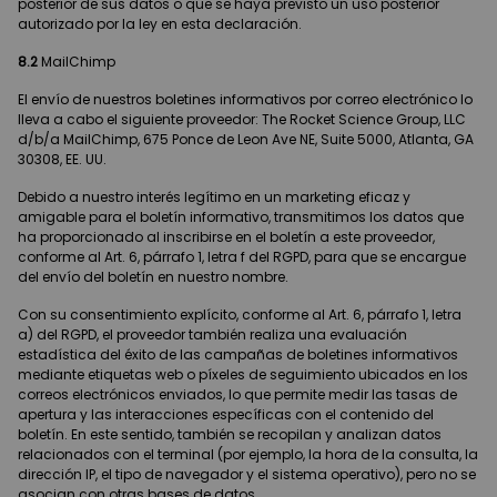
posterior de sus datos o que se haya previsto un uso posterior
autorizado por la ley en esta declaración.
8.2
MailChimp
El envío de nuestros boletines informativos por correo electrónico lo
lleva a cabo el siguiente proveedor: The Rocket Science Group, LLC
d/b/a MailChimp, 675 Ponce de Leon Ave NE, Suite 5000, Atlanta, GA
30308, EE. UU.
Debido a nuestro interés legítimo en un marketing eficaz y
amigable para el boletín informativo, transmitimos los datos que
ha proporcionado al inscribirse en el boletín a este proveedor,
conforme al Art. 6, párrafo 1, letra f del RGPD, para que se encargue
del envío del boletín en nuestro nombre.
Con su consentimiento explícito, conforme al Art. 6, párrafo 1, letra
a) del RGPD, el proveedor también realiza una evaluación
estadística del éxito de las campañas de boletines informativos
mediante etiquetas web o píxeles de seguimiento ubicados en los
correos electrónicos enviados, lo que permite medir las tasas de
apertura y las interacciones específicas con el contenido del
boletín. En este sentido, también se recopilan y analizan datos
relacionados con el terminal (por ejemplo, la hora de la consulta, la
dirección IP, el tipo de navegador y el sistema operativo), pero no se
asocian con otras bases de datos.