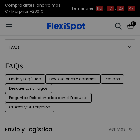
Compra antes, ahorra más |
Termina en
11d
:
17
:
23
:
49
C7 Morpher -290 €
0
FAQs
FAQs
Envío y Logística
Devoluciones y cambios
Pedidos
Descuentos y Pagos
Preguntas Relacionadas con el Producto
Cuenta y Suscripción
Envío y Logística
Ver Más