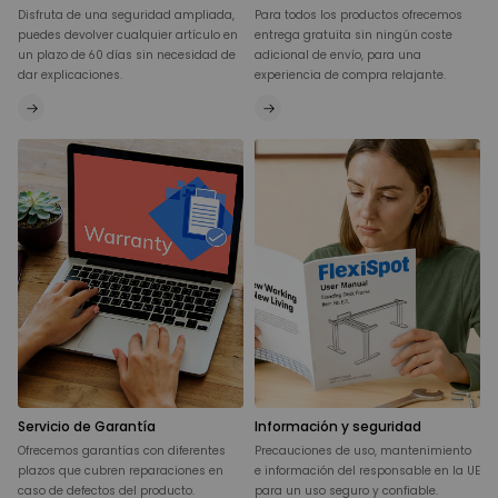
Disfruta de una seguridad ampliada,
Para todos los productos ofrecemos
puedes devolver cualquier artículo en
entrega gratuita sin ningún coste
un plazo de 60 días sin necesidad de
adicional de envío, para una
dar explicaciones.
experiencia de compra relajante.
Servicio de Garantía
Información y seguridad
Ofrecemos garantías con diferentes
Precauciones de uso, mantenimiento
plazos que cubren reparaciones en
e información del responsable en la UE
caso de defectos del producto.
para un uso seguro y confiable.