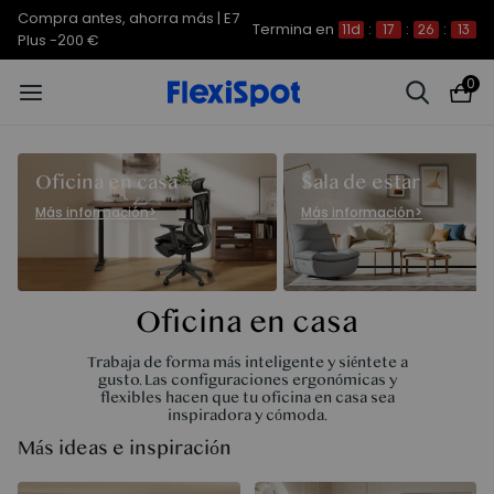
Compra antes, ahorra más | E7
Termina en
11d
:
17
:
26
:
13
Plus -200 €
0
Oficina en casa
Sala de estar
Más información
>
Más información
>
Oficina en casa
Trabaja de forma más inteligente y siéntete a
gusto. Las configuraciones ergonómicas y
flexibles hacen que tu oficina en casa sea
inspiradora y cómoda.
Más ideas e inspiración