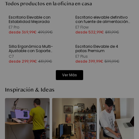
Todos productos en la oficina en casa
Escritorio Elevable con
Escritorio elevable definitivo
Más vendido
35% dto
Estabilidad Mejorada
con fuente de alimentación
integrada en la columna de
E7 Pro
E7 Flow
nueva generació
desde 369,99€
499,99€
desde 532,99€
819,99€
Silla Ergonómica Multi-
Escritorio Elevable de 4
-28 %
Ofertas limitadas | -200€
Ajustable con Soporte
patas Premium
Lumbar Dividido
C7
E7 Plus
desde 299,99€
419,99€
desde 399,99€
599,99€
Ver Más
Inspiración & Ideas