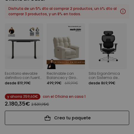
Disfruta de un 5% dto al comprar 2 productos, un 6% dto al
comprar 3 productos, y un 8% en todos.
Escritorio elevable
Reclinable con
Silla Ergonómica
A
definitivo con fuente
Balanceo y Giro
con Sistema de
d
de alimentación
Eléctrico con
Respaldo Dinámico
desde 819,99€
499,99€
619,99€
desde 869,99€
d
integrada en la
Respaldo Tipo
columna de nueva
Waffle
generació
y ahorra
359,60€
con el
Oficina en casa 1
2.180,35€
2.539,95€
Crea tu paquete