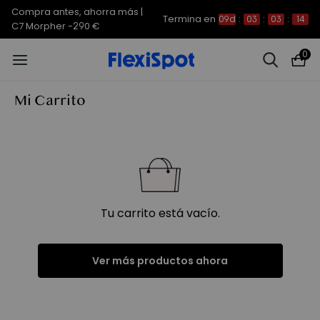
Compra antes, ahorra más |
Termina en
09d
:
03
:
03
:
14
C7 Morpher -290 €
0
Mi Carrito
Tu carrito está vacío.
Ver más productos ahora