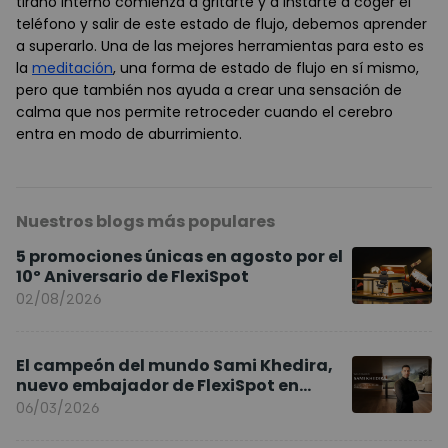
tirano interno comienza a gritarte y a instarte a coger el
teléfono y salir de este estado de flujo, debemos aprender
a superarlo. Una de las mejores herramientas para esto es
la
meditación
, una forma de estado de flujo en sí mismo,
pero que también nos ayuda a crear una sensación de
calma que nos permite retroceder cuando el cerebro
entra en modo de aburrimiento.
Nuestros blogs más populares
5 promociones únicas en agosto por el
10º Aniversario de FlexiSpot
02/08/2026
El campeón del mundo Sami Khedira,
nuevo embajador de FlexiSpot en
Europa
06/03/2026