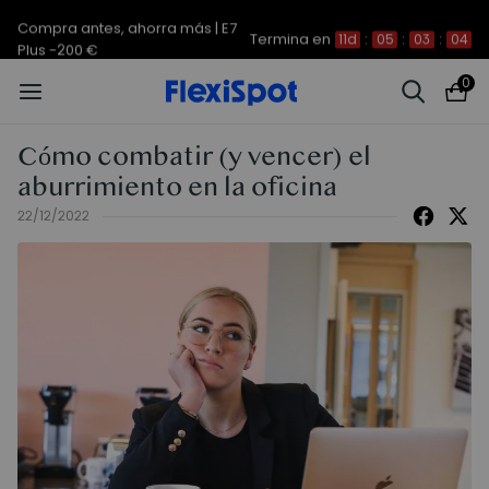
Compra antes, ahorra más | E7
Termina en
11d
:
05
:
03
:
04
Plus -200 €
0
Cómo combatir (y vencer) el
aburrimiento en la oficina
22/12/2022