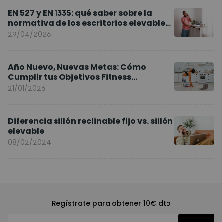
EN 527 y EN 1335: qué saber sobre la
normativa de los escritorios elevables
y sillas ergonómicas
29/04/2026
Año Nuevo, Nuevas Metas: Cómo
Cumplir tus Objetivos Fitness
Entrenando en Casa
21/01/2026
Diferencia sillón reclinable fijo vs. sillón
elevable
08/02/2024
Regístrate para obtener 10€ dto