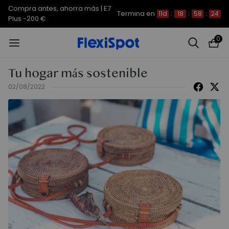
Compra antes, ahorra más | E7
Termina en
11d
:
18
:
58
:
24
Plus -200 €
0
Tu hogar más sostenible
02/08/2022