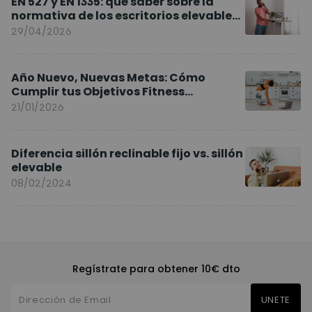
EN 527 y EN 1335: qué saber sobre la
normativa de los escritorios elevables
y sillas ergonómicas
29/04/2026
Año Nuevo, Nuevas Metas: Cómo
Cumplir tus Objetivos Fitness
Entrenando en Casa
21/01/2026
Diferencia sillón reclinable fijo vs. sillón
elevable
08/02/2024
Regístrate para obtener 10€ dto
UNETE