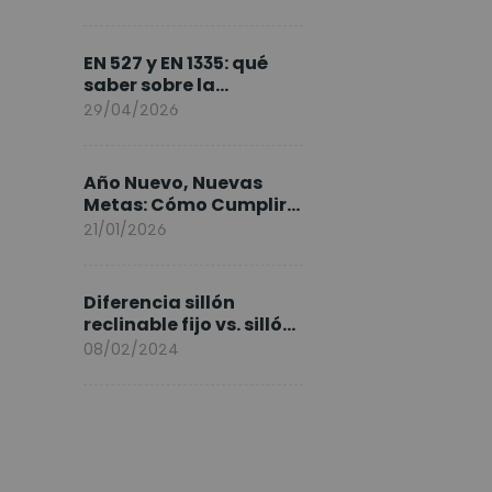
FlexiSpot en Europa
EN 527 y EN 1335: qué
saber sobre la
normativa de los
29/04/2026
escritorios elevables y
sillas ergonómicas
Año Nuevo, Nuevas
Metas: Cómo Cumplir
tus Objetivos Fitness
21/01/2026
Entrenando en Casa
Diferencia sillón
reclinable fijo vs. sillón
elevable
08/02/2024