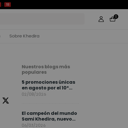
17
0
s
Sobre Khedira
Nuestros blogs más
populares
5 promociones únicas
en agosto por el 10º
Aniversario de
02/08/2026
FlexiSpot
El campeón del mundo
Sami Khedira, nuevo
embajador de
06/03/2026