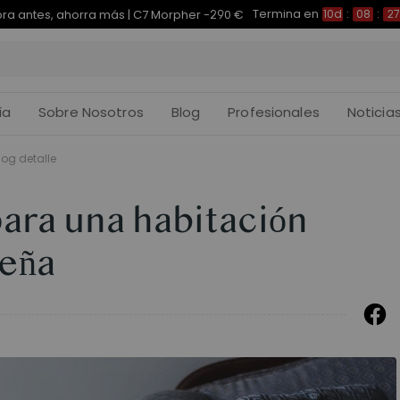
Termina en
pra antes, ahorra más | E7 Plus -200 €
10d
:
08
:
27
:
ía
Sobre Nosotros
Blog
Profesionales
Noticia
log detalle
para una habitación
eña