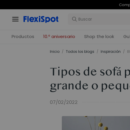
Com
Productos
10.º aniversario
Shop the look
Gu
Inicio
/
Todos los blogs
/
Inspiración
/
B
Tipos de sofá 
grande o pequ
07/02/2022