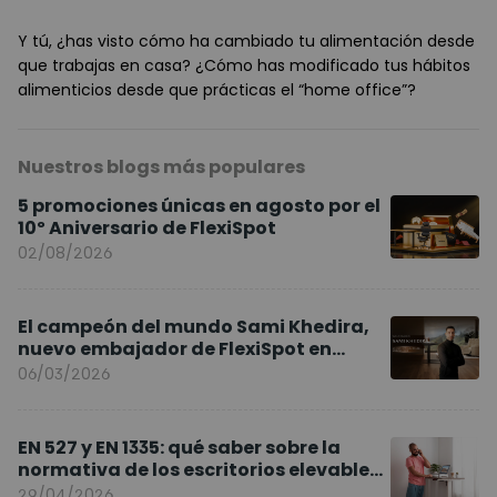
Y tú, ¿has visto cómo ha cambiado tu alimentación desde
que trabajas en casa? ¿Cómo has modificado tus hábitos
alimenticios desde que prácticas el “home office”?
Nuestros blogs más populares
5 promociones únicas en agosto por el
10º Aniversario de FlexiSpot
02/08/2026
El campeón del mundo Sami Khedira,
nuevo embajador de FlexiSpot en
Europa
06/03/2026
EN 527 y EN 1335: qué saber sobre la
normativa de los escritorios elevables
y sillas ergonómicas
29/04/2026