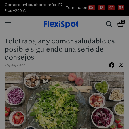
Compra antes, ahorra más | E7
Termina en
10d
:
12
:
43
:
57
Plus -200 €
0
Teletrabajar y comer saludable es
posible siguiendo una serie de
consejos
25/03/2022