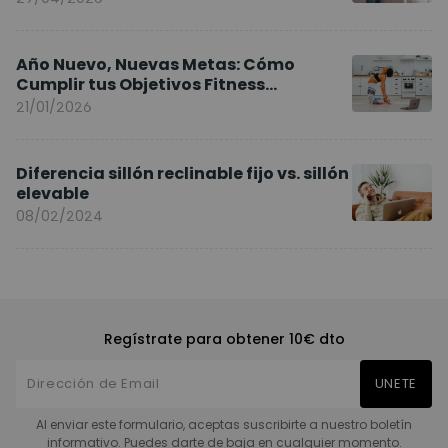
Año Nuevo, Nuevas Metas: Cómo
Cumplir tus Objetivos Fitness
Entrenando en Casa
21/01/2026
Diferencia sillón reclinable fijo vs. sillón
elevable
08/02/2024
Regístrate para obtener 10€ dto
UNETE
Al enviar este formulario, aceptas suscribirte a nuestro boletín
informativo. Puedes darte de baja en cualquier momento.