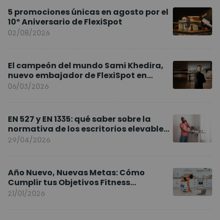
5 promociones únicas en agosto por el
10º Aniversario de FlexiSpot
02/08/2026
El campeón del mundo Sami Khedira,
nuevo embajador de FlexiSpot en
Europa
06/03/2026
EN 527 y EN 1335: qué saber sobre la
normativa de los escritorios elevables
y sillas ergonómicas
29/04/2026
Año Nuevo, Nuevas Metas: Cómo
Cumplir tus Objetivos Fitness
Entrenando en Casa
21/01/2026