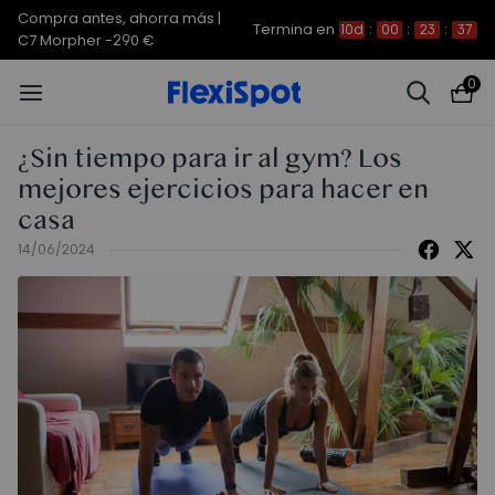
Compra antes, ahorra más |
Termina en
10d
:
00
:
23
:
37
C7 Morpher -290 €
0
¿Sin tiempo para ir al gym? Los
mejores ejercicios para hacer en
casa
14/06/2024