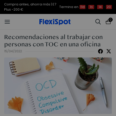
Compra antes, ahorra más | E7
Termina en
11d
:
16
:
14
:
18
Plus -200 €
0
Recomendaciones al trabajar con
personas con TOC en una oficina
15/04/2022