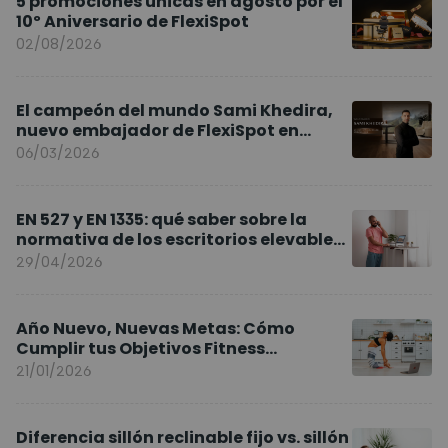
5 promociones únicas en agosto por el
10º Aniversario de FlexiSpot
02/08/2026
El campeón del mundo Sami Khedira,
nuevo embajador de FlexiSpot en
Europa
06/03/2026
EN 527 y EN 1335: qué saber sobre la
normativa de los escritorios elevables
y sillas ergonómicas
29/04/2026
Año Nuevo, Nuevas Metas: Cómo
Cumplir tus Objetivos Fitness
Entrenando en Casa
21/01/2026
Diferencia sillón reclinable fijo vs. sillón