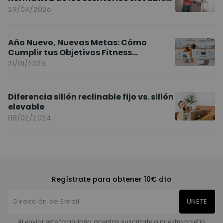
y sillas ergonómicas
29/04/2026
Año Nuevo, Nuevas Metas: Cómo
Cumplir tus Objetivos Fitness
Entrenando en Casa
21/01/2026
Diferencia sillón reclinable fijo vs. sillón
elevable
08/02/2024
Regístrate para obtener 10€ dto
UNETE
Al enviar este formulario, aceptas suscribirte a nuestro boletín