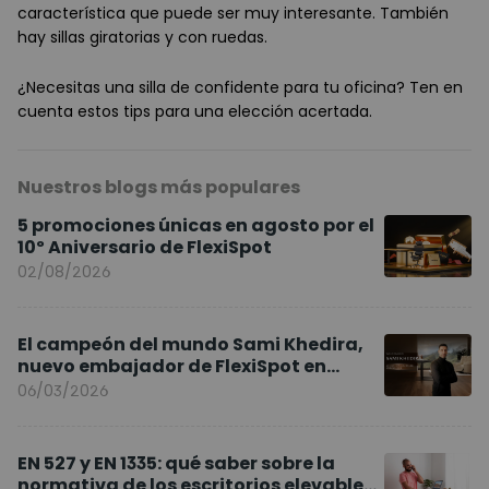
característica que puede ser muy interesante. También
hay sillas giratorias y con ruedas.
¿Necesitas una silla de confidente para tu oficina? Ten en
cuenta estos tips para una elección acertada.
Nuestros blogs más populares
5 promociones únicas en agosto por el
10º Aniversario de FlexiSpot
02/08/2026
El campeón del mundo Sami Khedira,
nuevo embajador de FlexiSpot en
Europa
06/03/2026
EN 527 y EN 1335: qué saber sobre la
normativa de los escritorios elevables