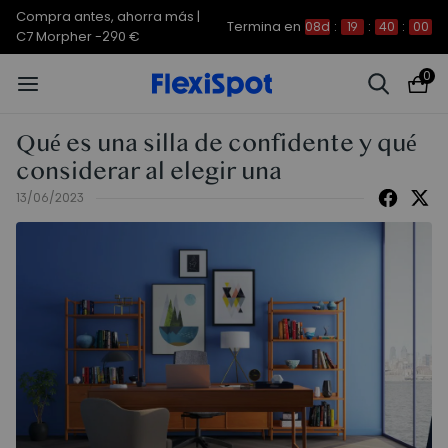
Compra antes, ahorra más |
Termina en
08d
:
19
:
40
:
00
C7 Morpher -290 €
0
Qué es una silla de confidente y qué
considerar al elegir una
13/06/2023