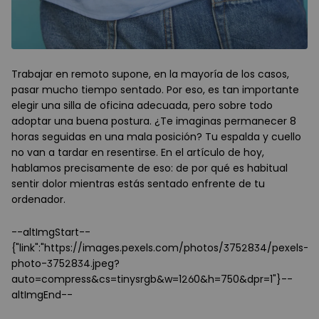
Trabajar en remoto supone, en la mayoría de los casos,
pasar mucho tiempo sentado. Por eso, es tan importante
elegir una silla de oficina adecuada, pero sobre todo
adoptar una buena postura. ¿Te imaginas permanecer 8
horas seguidas en una mala posición? Tu espalda y cuello
no van a tardar en resentirse. En el artículo de hoy,
hablamos precisamente de eso: de por qué es habitual
sentir dolor mientras estás sentado enfrente de tu
ordenador.
--altImgStart--
{"link":"https://images.pexels.com/photos/3752834/pexels-
photo-3752834.jpeg?
auto=compress&cs=tinysrgb&w=1260&h=750&dpr=1"}--
altImgEnd--