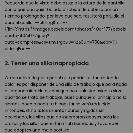
Recuerda que la vista debe estar a la altura de la pantalla,
por lo que cualquier bajada o subida de cabeza por un
tiempo prolongado, por leve que sea, resultará perjudicial
para el cuello. --altImgStart--
{"link":"https://images.pexels.com/photos/4064177/pexels-
photo-4064177.jpeg?
auto=compress&cs=tinysrgb&w=1260&h=750&dpr=1"}--
altImgEnd--
2.
Tener una silla inapropiada
Otro motivo de peso por el que podrías estar sintiendo
dolor es por disponer de una silla de trabajo que para nada
es ergonómica. No olvides que no cualquier asiento sirve
cuando se trata de trabajar, pues aunque al principio no lo
sientas, poco a poco tu bienestar se verá reducido.
Entonces, di no a: los asientos duros y rígidos sin
acolchado, las sillas que no incorporan apoyos para los
brazos y las sillas que están mal diseñadas y favorecen
que adoptes una mala postura.