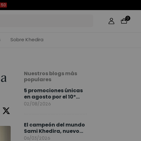
49
0
s
Sobre Khedira
Nuestros blogs más
na
populares
5 promociones únicas
en agosto por el 10º
Aniversario de
02/08/2026
FlexiSpot
El campeón del mundo
Sami Khedira, nuevo
embajador de
06/03/2026