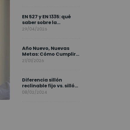
FlexiSpot en Europa
EN 527 y EN 1335: qué
saber sobre la
normativa de los
29/04/2026
escritorios elevables y
sillas ergonómicas
Año Nuevo, Nuevas
Metas: Cómo Cumplir
tus Objetivos Fitness
21/01/2026
Entrenando en Casa
Diferencia sillón
reclinable fijo vs. sillón
elevable
08/02/2024