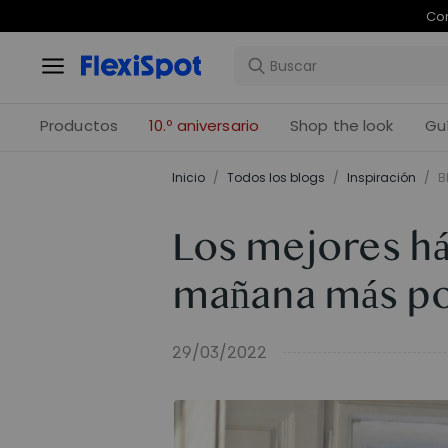
Com
Productos
10.º aniversario
Shop the look
Gu
Inicio
/
Todos los blogs
/
Inspiración
/
B
Los mejores há
mañana más po
29/03/2022