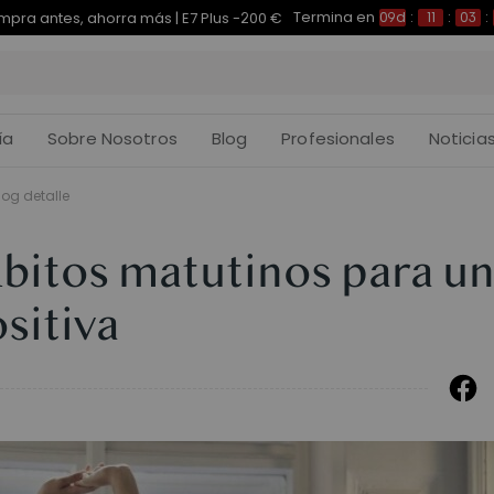
Termina en
pra antes, ahorra más | E7 Plus -200 €
09d
:
11
:
03
:
ía
Sobre Nosotros
Blog
Profesionales
Noticia
log detalle
bitos matutinos para u
sitiva