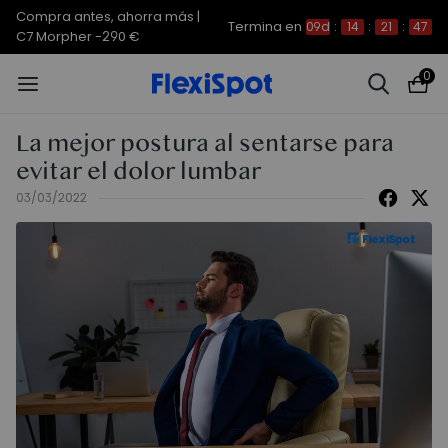
Compra antes, ahorra más | E7
Termina en
09d
:
14
:
21
:
46
Plus -200 €
0
La mejor postura al sentarse para
evitar el dolor lumbar
03/03/2022