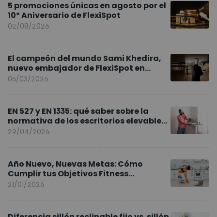
5 promociones únicas en agosto por el
10º Aniversario de FlexiSpot
02/08/2026
El campeón del mundo Sami Khedira,
nuevo embajador de FlexiSpot en
Europa
06/03/2026
EN 527 y EN 1335: qué saber sobre la
normativa de los escritorios elevables
y sillas ergonómicas
29/04/2026
Año Nuevo, Nuevas Metas: Cómo
Cumplir tus Objetivos Fitness
Entrenando en Casa
21/01/2026
Diferencia sillón reclinable fijo vs. sillón