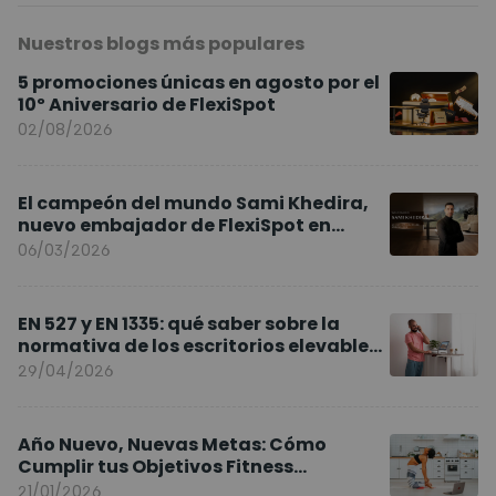
Nuestros blogs más populares
5 promociones únicas en agosto por el
10º Aniversario de FlexiSpot
02/08/2026
El campeón del mundo Sami Khedira,
nuevo embajador de FlexiSpot en
Europa
06/03/2026
EN 527 y EN 1335: qué saber sobre la
normativa de los escritorios elevables
y sillas ergonómicas
29/04/2026
Año Nuevo, Nuevas Metas: Cómo
Cumplir tus Objetivos Fitness
Entrenando en Casa
21/01/2026