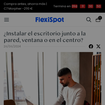
Compra antes, ahorra más |
Termina en
09d
:
11
:
30
:
50
C7 Morpher -290 €
0
¿Instalar el escritorio junto a la
pared, ventana o en el centro?
26/06/2024