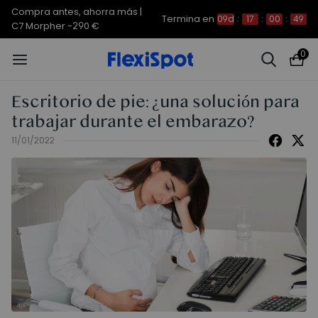
Compra antes, ahorra más |
Termina en
09d
:
17
:
00
:
48
C7 Morpher -290 €
0
Escritorio de pie: ¿una solución para
trabajar durante el embarazo?
11/01/2022