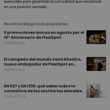
esenciales para garantizar la comodidad que necesitará
en una posición sentada.
Nuestros blogs más populares
5 promociones únicas en agosto por el
10º Aniversario de FlexiSpot
02/08/2026
El campeón del mundo Sami Khedira,
nuevo embajador de FlexiSpot en
Europa
06/03/2026
EN 527 y EN 1335: qué saber sobre la
normativa de los escritorios elevables
y sillas ergonómicas
29/04/2026