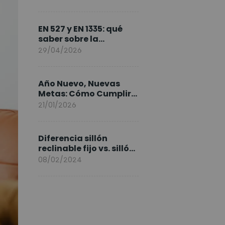
FlexiSpot en Europa
EN 527 y EN 1335: qué
saber sobre la
normativa de los
29/04/2026
escritorios elevables y
sillas ergonómicas
Año Nuevo, Nuevas
Metas: Cómo Cumplir
tus Objetivos Fitness
21/01/2026
Entrenando en Casa
Diferencia sillón
reclinable fijo vs. sillón
elevable
08/02/2024