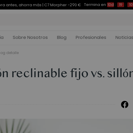
Termina en
pra antes, ahorra más | E7 Plus -200 €
10d
:
19
:
10
:
ía
Sobre Nosotros
Blog
Profesionales
Noticia
log detalle
n reclinable fijo vs. silló