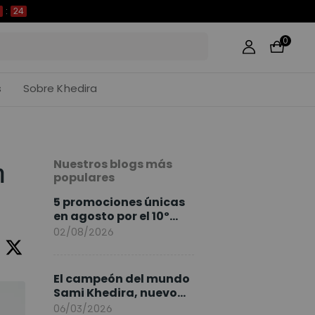
23
0
s
Sobre Khedira
Nuestros blogs más
n
populares
5 promociones únicas
en agosto por el 10º
Aniversario de
02/08/2026
FlexiSpot
El campeón del mundo
Sami Khedira, nuevo
embajador de
06/03/2026