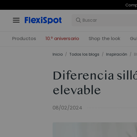
Com
Productos
10.º aniversario
Shop the look
Gu
Inicio
/
Todos los blogs
/
Inspiración
/
B
Diferencia silló
elevable
08/02/2024