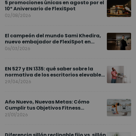
5 promociones únicas en agosto por el
10º Aniversario de FlexiSpot
02/08/2026
El campeón del mundo Sami Khedira,
nuevo embajador de FlexiSpot en
Europa
06/03/2026
EN 527 y EN 1335: qué saber sobre la
normativa de los escritorios elevables
y sillas ergonómicas
29/04/2026
Año Nuevo, Nuevas Metas: Cómo
Cumplir tus Objetivos Fitness
Entrenando en Casa
21/01/2026
Diferencia sillón reclinable fijo vs. sillón