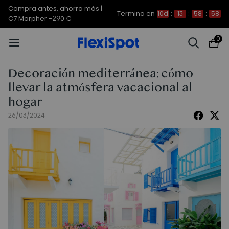
Compra antes, ahorra más |
Termina en
10d
:
13
:
58
:
58
C7 Morpher -290 €
0
Decoración mediterránea: cómo
llevar la atmósfera vacacional al
hogar
26/03/2024