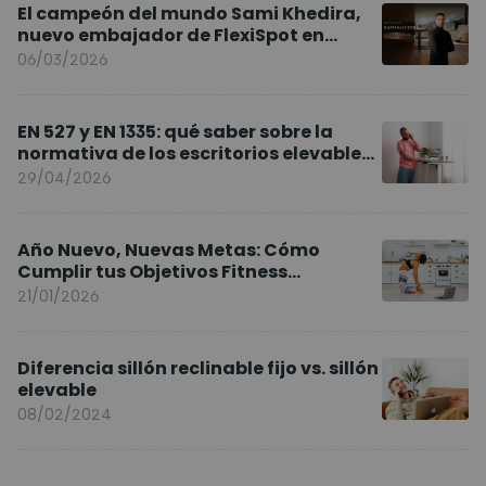
El campeón del mundo Sami Khedira,
nuevo embajador de FlexiSpot en
Europa
06/03/2026
EN 527 y EN 1335: qué saber sobre la
normativa de los escritorios elevables
y sillas ergonómicas
29/04/2026
Año Nuevo, Nuevas Metas: Cómo
Cumplir tus Objetivos Fitness
Entrenando en Casa
21/01/2026
Diferencia sillón reclinable fijo vs. sillón
elevable
08/02/2024