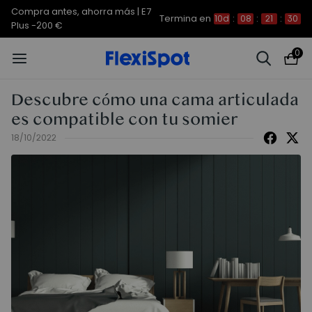
Compra antes, ahorra más | E7
Termina en
10d
:
08
:
21
:
29
Plus -200 €
0
Descubre cómo una cama articulada
es compatible con tu somier
18/10/2022