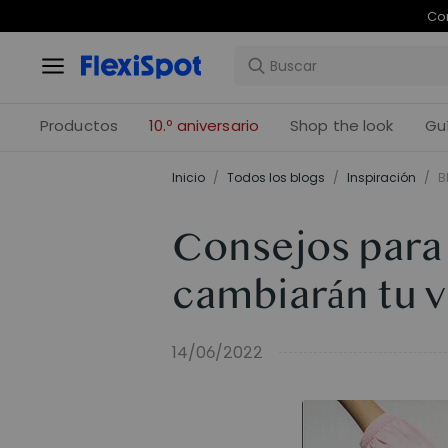
Com
Productos
10.º aniversario
Shop the look
Gu
Inicio
/
Todos los blogs
/
Inspiración
/
B
Consejos para 
cambiarán tu v
14/06/2022