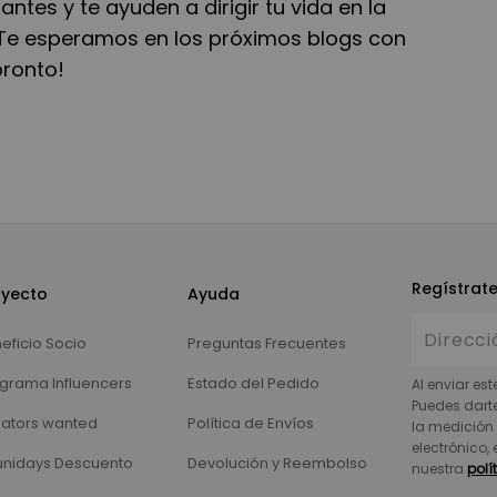
ntes y te ayuden a dirigir tu vida en la
¡Te esperamos en los próximos blogs con
pronto!
Regístrat
oyecto
Ayuda
eficio Socio
Preguntas Frecuentes
grama Influencers
Estado del Pedido
Al enviar est
Puedes dart
ators wanted
Política de Envíos
la medición 
electrónico,
nidays Descuento
Devolución y Reembolso
nuestra
polí