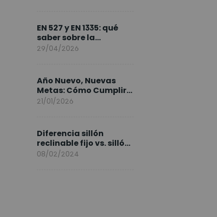
FlexiSpot en Europa
EN 527 y EN 1335: qué
saber sobre la
normativa de los
29/04/2026
escritorios elevables y
sillas ergonómicas
Año Nuevo, Nuevas
Metas: Cómo Cumplir
tus Objetivos Fitness
21/01/2026
Entrenando en Casa
Diferencia sillón
reclinable fijo vs. sillón
elevable
08/02/2024