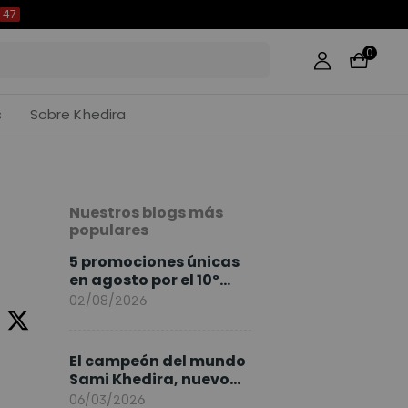
46
0
s
Sobre Khedira
Nuestros blogs más
populares
5 promociones únicas
en agosto por el 10º
Aniversario de
02/08/2026
FlexiSpot
El campeón del mundo
Sami Khedira, nuevo
embajador de
06/03/2026