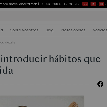
Termina en
pra antes, ahorra más | E7 Plus -200 €
10d
:
15
:
48
:
ía
Sobre Nosotros
Blog
Profesionales
Noticia
log detalle
introducir hábitos que
ida