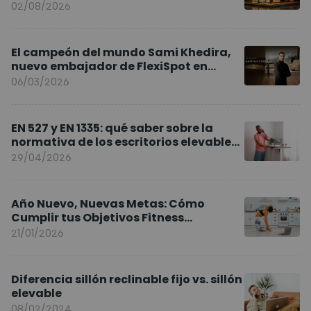
02/08/2026
El campeón del mundo Sami Khedira,
nuevo embajador de FlexiSpot en
Europa
06/03/2026
EN 527 y EN 1335: qué saber sobre la
normativa de los escritorios elevables
y sillas ergonómicas
29/04/2026
Año Nuevo, Nuevas Metas: Cómo
Cumplir tus Objetivos Fitness
Entrenando en Casa
21/01/2026
Diferencia sillón reclinable fijo vs. sillón
elevable
08/02/2024