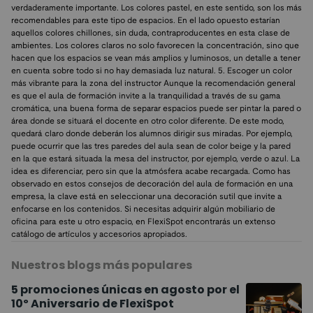
verdaderamente importante. Los colores pastel, en este sentido, son los más
recomendables para este tipo de espacios. En el lado opuesto estarían
aquellos colores chillones, sin duda, contraproducentes en esta clase de
ambientes. Los colores claros no solo favorecen la concentración, sino que
hacen que los espacios se vean más amplios y luminosos, un detalle a tener
en cuenta sobre todo si no hay demasiada luz natural. 5. Escoger un color
más vibrante para la zona del instructor Aunque la recomendación general
es que el aula de formación invite a la tranquilidad a través de su gama
cromática, una buena forma de separar espacios puede ser pintar la pared o
área donde se situará el docente en otro color diferente. De este modo,
quedará claro donde deberán los alumnos dirigir sus miradas. Por ejemplo,
puede ocurrir que las tres paredes del aula sean de color beige y la pared
en la que estará situada la mesa del instructor, por ejemplo, verde o azul. La
idea es diferenciar, pero sin que la atmósfera acabe recargada. Como has
observado en estos consejos de decoración del aula de formación en una
empresa, la clave está en seleccionar una decoración sutil que invite a
enfocarse en los contenidos. Si necesitas adquirir algún mobiliario de
oficina para este u otro espacio, en FlexiSpot encontrarás un extenso
catálogo de artículos y accesorios apropiados.
Nuestros blogs más populares
5 promociones únicas en agosto por el
10º Aniversario de FlexiSpot