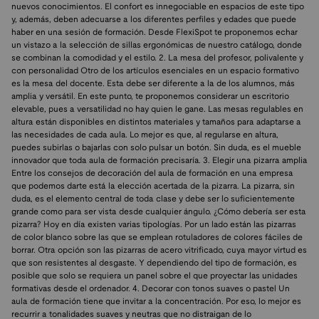
nuevos conocimientos. El confort es innegociable en espacios de este tipo
y, además, deben adecuarse a los diferentes perfiles y edades que puede
haber en una sesión de formación. Desde FlexiSpot te proponemos echar
un vistazo a la selección de sillas ergonómicas de nuestro catálogo, donde
se combinan la comodidad y el estilo. 2. La mesa del profesor, polivalente y
con personalidad Otro de los artículos esenciales en un espacio formativo
es la mesa del docente. Esta debe ser diferente a la de los alumnos, más
amplia y versátil. En este punto, te proponemos considerar un escritorio
elevable, pues a versatilidad no hay quien le gane. Las mesas regulables en
altura están disponibles en distintos materiales y tamaños para adaptarse a
las necesidades de cada aula. Lo mejor es que, al regularse en altura,
puedes subirlas o bajarlas con solo pulsar un botón. Sin duda, es el mueble
innovador que toda aula de formación precisaría. 3. Elegir una pizarra amplia
Entre los consejos de decoración del aula de formación en una empresa
que podemos darte está la elección acertada de la pizarra. La pizarra, sin
duda, es el elemento central de toda clase y debe ser lo suficientemente
grande como para ser vista desde cualquier ángulo. ¿Cómo debería ser esta
pizarra? Hoy en día existen varias tipologías. Por un lado están las pizarras
de color blanco sobre las que se emplean rotuladores de colores fáciles de
borrar. Otra opción son las pizarras de acero vitrificado, cuya mayor virtud es
que son resistentes al desgaste. Y dependiendo del tipo de formación, es
posible que solo se requiera un panel sobre el que proyectar las unidades
formativas desde el ordenador. 4. Decorar con tonos suaves o pastel Un
aula de formación tiene que invitar a la concentración. Por eso, lo mejor es
recurrir a tonalidades suaves y neutras que no distraigan de lo