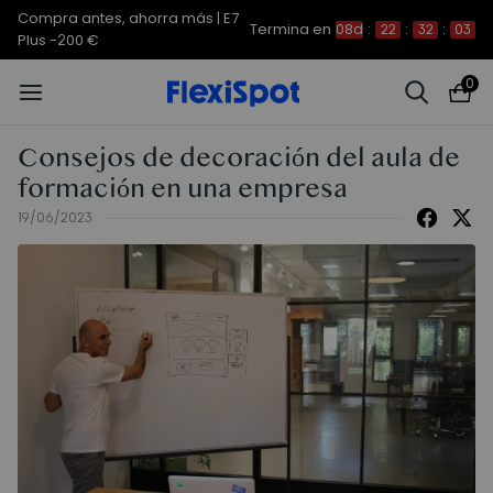
Compra antes, ahorra más | E7
Termina en
08d
:
22
:
32
:
03
Plus -200 €
0
Consejos de decoración del aula de
formación en una empresa
19/06/2023