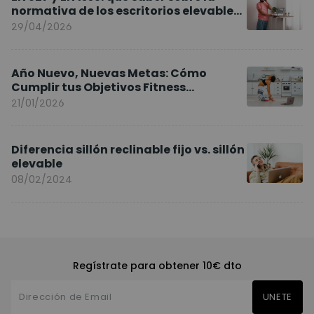
normativa de los escritorios elevables
y sillas ergonómicas
29/04/2026
Año Nuevo, Nuevas Metas: Cómo
Cumplir tus Objetivos Fitness
Entrenando en Casa
21/01/2026
Diferencia sillón reclinable fijo vs. sillón
elevable
08/02/2024
Regístrate para obtener 10€ dto
UNETE