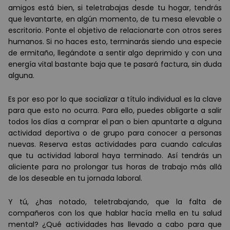
amigos est
á
bien, si teletrabajas desde tu hogar, tendr
á
s
que levantarte, en alg
ú
n momento, de tu mesa elevable o
escritorio. Ponte el objetivo de relacionarte con otros seres
humanos. Si no haces esto, terminar
á
s siendo una especie
de ermitaño, lleg
á
ndote a sentir algo deprimido y con una
energ
í
a vital bastante baja que te pasar
á
factura, sin duda
alguna.
Es por eso por lo que socializar a t
í
tulo individual es la clave
para que esto no ocurra. Para ello, puedes obligarte a salir
todos los d
í
as a comprar el pan o bien apuntarte a alguna
actividad deportiva o de grupo para conocer a personas
nuevas. Reserva estas actividades para cuando calculas
que tu actividad laboral haya terminado. As
í
tendr
á
s un
aliciente para no prolongar tus horas de trabajo m
á
s all
á
de los deseable en tu jornada laboral.
Y tú, ¿has notado, teletrabajando, que la falta de
compañeros con los que hablar hacía mella en tu salud
mental? ¿Qué actividades has llevado a cabo para que