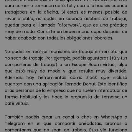
para comer o tomar un caf
é
, tal y como lo hac
í
ais cuando
trabajabais en la oficina. Si estos es menos posible de
llevar a cabo, no dudes en cuando acab
é
is de trabajar,
quedar para el llamado "afterwork", que es una pr
á
ctica
muy de moda. Consiste en beberse una copa despu
é
s de
haber acabado con todas las obligaciones laborales.
No dudes en realizar reuniones de trabajo en remoto que
no sean de trabajo. Por ejemplo, pod
é
is apuntaros (t
ú
y tus
compañeros de trabajo) a un Escape Room virtual, algo
que est
á
muy de moda y que resulta muy divertido.
Adem
á
s, hay herramientas como Slack que incluso
cuentan con una aplicación llamada Donut. Esta identifica
a las personas de la empresa que no suelen interactuar de
forma habitual y les hace la propuesta de tomarse un
caf
é
virtual.
También podéis crear un canal o chat en WhatsApp o
Telegram en el que compartir anécdotas, bromas o
comentarios que no sean de trabajo. Esta vía funciona