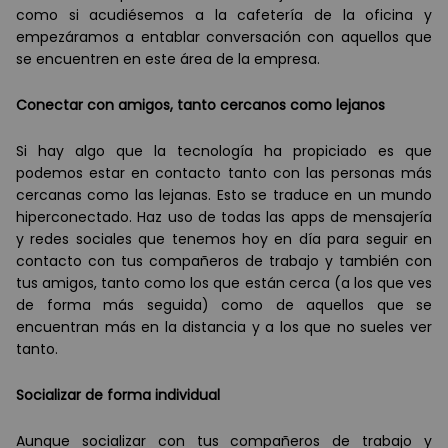
como si acudiésemos a la cafetería de la oficina y
empezáramos a entablar conversación con aquellos que
se encuentren en este área de la empresa.
Conectar con amigos, tanto cercanos como lejanos
Si hay algo que la tecnolog
í
a ha propiciado es que
podemos estar en contacto tanto con las personas m
á
s
cercanas como las lejanas. Esto se traduce en un mundo
hiperconectado. Haz uso de todas las apps de mensajer
í
a
y redes sociales que tenemos hoy en d
í
a para seguir en
contacto con tus compañeros de trabajo y tambi
é
n con
tus amigos, tanto como los que est
á
n cerca (a los que ves
de forma m
á
s seguida) como de aquellos que se
encuentran m
á
s en la distancia y a los que no sueles ver
tanto.
Socializar de forma individual
Aunque socializar con tus compañeros de trabajo y