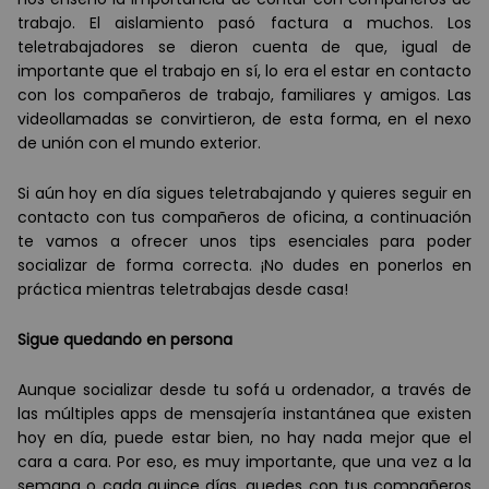
trabajo. El aislamiento pasó factura a muchos. Los
teletrabajadores se dieron cuenta de que, igual de
importante que el trabajo en s
í
, lo era el estar en contacto
con los compañeros de trabajo, familiares y amigos. Las
videollamadas se convirtieron, de esta forma, en el nexo
de unión con el mundo exterior.
Si a
ú
n hoy en d
í
a sigues teletrabajando y quieres seguir en
contacto con tus compañ
eros de oficina, a continuaci
ón
te vamos a ofrecer unos tips esenciales para poder
socializar de forma correcta. ¡No dudes en ponerlos en
pr
á
ctica mientras teletrabajas desde casa!
Sigue quedando en persona
Aunque socializar desde tu sof
á
u ordenador, a trav
é
s de
las m
ú
ltiples apps de mensajer
í
a instant
á
nea que existen
hoy en d
í
a, puede estar bien, no hay nada mejor que el
cara a cara. Por eso, es muy importante, que una vez a la
semana o cada quince d
í
as, quedes con tus compañeros