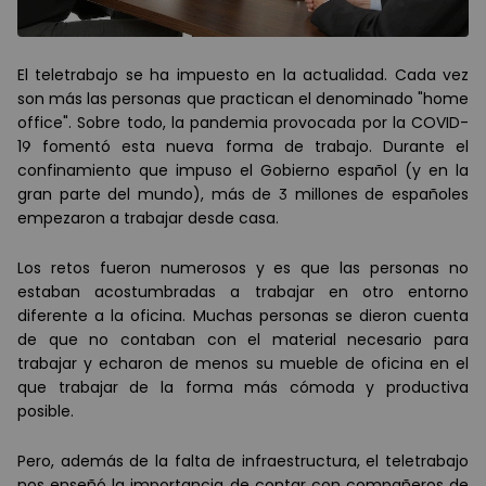
El teletrabajo se ha impuesto en la actualidad. Cada vez
son m
á
s las personas que practican el denominado "home
office". Sobre todo, la pandemia provocada por la COVID-
19 fomentó esta nueva forma de trabajo. Durante el
confinamiento que impuso el Gobierno español (y en la
gran parte del mundo), m
á
s de 3 millones de españoles
empezaron a trabajar desde casa.
Los retos fueron numerosos y es que las personas no
estaban acostumbradas a trabajar en otro entorno
diferente a la oficina. Muchas personas se dieron cuenta
de que no contaban con el material necesario para
trabajar y echaron de menos su mueble de oficina en el
que trabajar de la forma m
á
s c
ómoda y productiva
posible.
Pero, adem
á
s de la falta de infraestructura, el teletrabajo
nos enseñó la importancia de contar con compañeros de