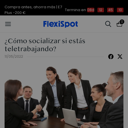
Compra antes, ahorra más | E7
Termina en
08d
:
12
:
45
:
10
Plus -200 €
0
¿Cómo socializar si estás
teletrabajando?
11/05/2022