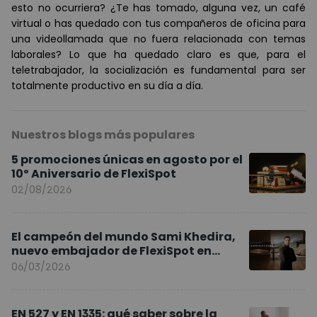
esto no ocurriera? ¿Te has tomado, alguna vez, un café
virtual o has quedado con tus compañeros de oficina para
una videollamada que no fuera relacionada con temas
laborales? Lo que ha quedado claro es que, para el
teletrabajador, la socialización es fundamental para ser
totalmente productivo en su día a día.
Nuestros blogs más populares
5 promociones únicas en agosto por el
10º Aniversario de FlexiSpot
02/08/2026
El campeón del mundo Sami Khedira,
nuevo embajador de FlexiSpot en
Europa
06/03/2026
EN 527 y EN 1335: qué saber sobre la