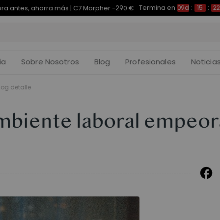
Termina en
pra antes, ahorra más | E7 Plus -200 €
09d
:
15
:
22
:
ía
Sobre Nosotros
Blog
Profesionales
Noticia
log detalle
mbiente laboral empeor