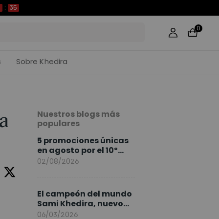
34
0
s
Sobre Khedira
Nuestros blogs más
a
populares
5 promociones únicas
en agosto por el 10º
Aniversario de
02/08/2026
FlexiSpot
El campeón del mundo
Sami Khedira, nuevo
embajador de
06/03/2026