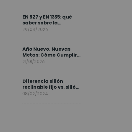
FlexiSpot en Europa
EN 527 y EN 1335: qué
saber sobre la
normativa de los
29/04/2026
escritorios elevables y
sillas ergonómicas
Año Nuevo, Nuevas
Metas: Cómo Cumplir
tus Objetivos Fitness
21/01/2026
Entrenando en Casa
Diferencia sillón
reclinable fijo vs. sillón
elevable
08/02/2024