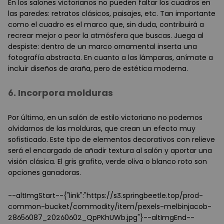
En los salones victorianos no pueden faltar los cuadros en
las paredes: retratos clásicos, paisajes, etc. Tan importante
como el cuadro es el marco que, sin duda, contribuirá a
recrear mejor o peor la atmósfera que buscas. Juega al
despiste: dentro de un marco ornamental inserta una
fotografía abstracta. En cuanto a las lámparas, anímate a
incluir diseños de araña, pero de estética moderna.
6. Incorpora molduras
Por último, en un salón de estilo victoriano no podemos
olvidarnos de las molduras, que crean un efecto muy
sofisticado. Este tipo de elementos decorativos con relieve
será el encargado de añadir textura al salón y aportar una
visión clásica. El gris grafito, verde oliva o blanco roto son
opciones ganadoras.
--altImgStart--{"link":"https://s3.springbeetle.top/prod-
common-bucket/commodity/item/pexels-melbinjacob-
28656087_20260602_QpPKhUWb.jpg"}--altImgEnd--