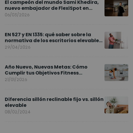
El campeón del mundo Sami Khedira,
nuevo embajador de FlexiSpot en
Europa
06/03/2026
EN 527 y EN 1335: qué saber sobre la
normativa de los escritorios elevables
y sillas ergonómicas
29/04/2026
Año Nuevo, Nuevas Metas: Cómo
Cumplir tus Objetivos Fitness
Entrenando en Casa
21/01/2026
Diferencia sillón reclinable fijo vs. sillón
elevable
08/02/2024