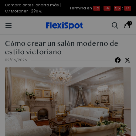
Compra antes, ahorra más | E7
Termina en
11d
:
14
:
55
:
16
Plus -200 €
0
Cómo crear un salón moderno de
estilo victoriano
02/06/2026