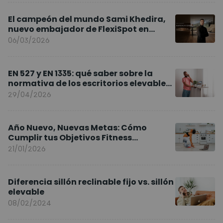
El campeón del mundo Sami Khedira,
nuevo embajador de FlexiSpot en
Europa
06/03/2026
EN 527 y EN 1335: qué saber sobre la
normativa de los escritorios elevables
y sillas ergonómicas
29/04/2026
Año Nuevo, Nuevas Metas: Cómo
Cumplir tus Objetivos Fitness
Entrenando en Casa
21/01/2026
Diferencia sillón reclinable fijo vs. sillón
elevable
08/02/2024