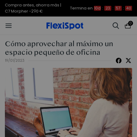
Compra antes, ahorra más |
Termina en
10d
:
23
:
57
:
40
C7 Morpher -290 €
0
Cómo aprovechar al máximo un
espacio pequeño de oficina
19/01/2023