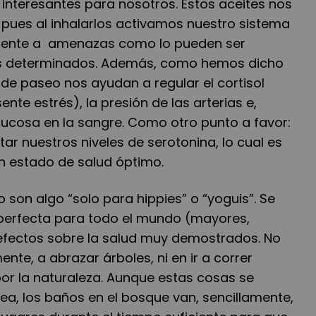
interesantes para nosotros. Estos aceites nos
 pues al inhalarlos activamos nuestro sistema
 frente a amenazas como lo pueden ser
us determinados. Además, como hemos dicho
 de paseo nos ayudan a regular el cortisol
nte estrés), la presión de las arterias e,
 glucosa en la sangre. Como otro punto a favor:
r nuestros niveles de serotonina, lo cual es
n estado de salud óptimo.
son algo “solo para hippies” o “yoguis”. Se
 perfecta para todo el mundo (mayores,
 efectos sobre la salud muy demostrados. No
ente, a abrazar árboles, ni en ir a correr
r la naturaleza. Aunque estas cosas se
ea, los baños en el bosque van, sencillamente,