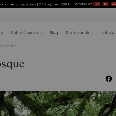
Termina en
pra antes, ahorra más | E7 Plus -200 €
07d
:
16
:
49
:
ía
Sobre Nosotros
Blog
Profesionales
Noticia
log detalle
osque