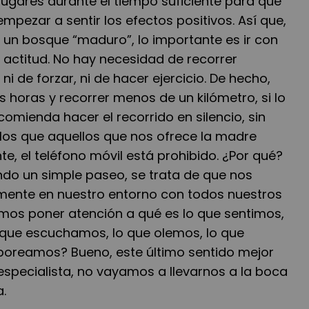
lugares durante el tiempo suficiente para que
pezar a sentir los efectos positivos. Así que,
un bosque “maduro”, lo importante es ir con
a actitud. No hay necesidad de recorrer
 ni de forzar, ni de hacer ejercicio. De hecho,
horas y recorrer menos de un kilómetro, si lo
comienda hacer el recorrido en silencio, sin
os que aquellos que nos ofrece la madre
te, el teléfono móvil está prohibido. ¿Por qué?
o un simple paseo, se trata de que nos
nte en nuestro entorno con todos nuestros
mos poner atención a qué es lo que sentimos,
 que escuchamos, lo que olemos, lo que
aboreamos? Bueno, este último sentido mejor
especialista, no vayamos a llevarnos a la boca
.