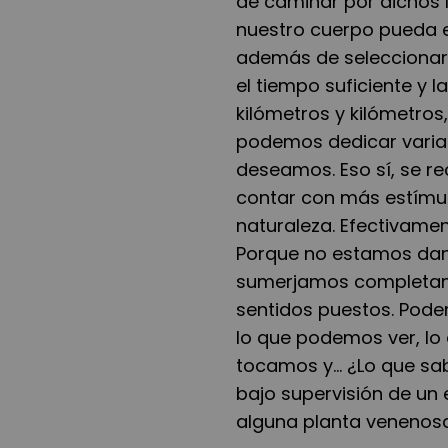
de caminar por dichos 
nuestro cuerpo pueda em
además de seleccionar 
el tiempo suficiente y l
kilómetros y kilómetros,
podemos dedicar varias 
deseamos. Eso sí, se re
contar con más estímul
naturaleza. Efectivamen
Porque no estamos dand
sumerjamos completame
sentidos puestos. Pode
lo que podemos ver, lo
tocamos y... ¿Lo que s
bajo supervisión de un 
alguna planta venenosa