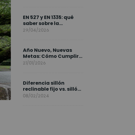
FlexiSpot en Europa
EN 527 y EN 1335: qué
saber sobre la
normativa de los
29/04/2026
escritorios elevables y
sillas ergonómicas
Año Nuevo, Nuevas
Metas: Cómo Cumplir
tus Objetivos Fitness
21/01/2026
Entrenando en Casa
Diferencia sillón
reclinable fijo vs. sillón
elevable
08/02/2024