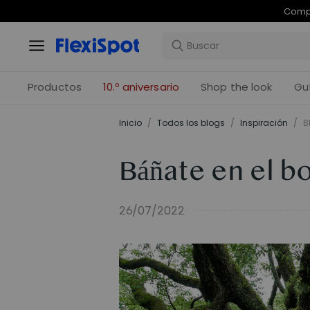
Com
Productos
10.º aniversario
Shop the look
Gu
Inicio
/
Todos los blogs
/
Inspiración
/
B
Báñate en el b
26/07/2022