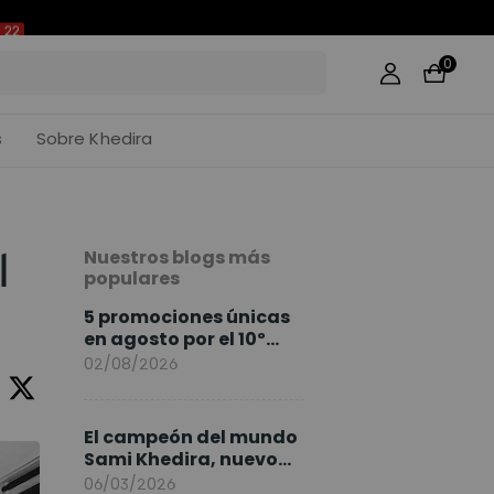
22
0
s
Sobre Khedira
Nuestros blogs más
l
populares
5 promociones únicas
en agosto por el 10º
Aniversario de
02/08/2026
FlexiSpot
El campeón del mundo
Sami Khedira, nuevo
embajador de
06/03/2026