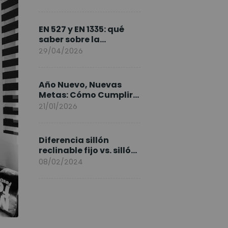
FlexiSpot en Europa
EN 527 y EN 1335: qué
saber sobre la
normativa de los
29/04/2026
escritorios elevables y
sillas ergonómicas
Año Nuevo, Nuevas
Metas: Cómo Cumplir
tus Objetivos Fitness
21/01/2026
Entrenando en Casa
Diferencia sillón
reclinable fijo vs. sillón
elevable
08/02/2024