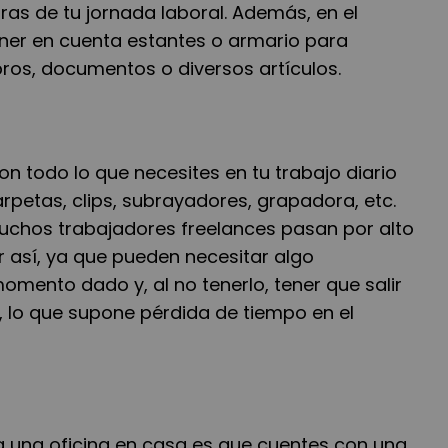
ras de tu jornada laboral. Adem
á
s, en el
ener en cuenta estantes o armario para
ibros, documentos o diversos art
í
culos.
on todo lo que necesites en tu trabajo diario
arpetas, clips, subrayadores, grapadora, etc.
uchos trabajadores freelances pasan por alto
r as
í
, ya que pueden necesitar algo
mento dado y, al no tenerlo, tener que salir
, lo que supone p
é
rdida de tiempo en el
a una oficina en casa es que cuentes con una