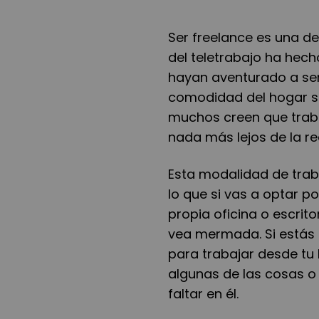
Ser freelance es una d
del teletrabajo ha hec
hayan aventurado a ser
comodidad del hogar s
muchos creen que traba
nada m
á
s lejos de la r
Esta modalidad de trab
lo que si vas a optar po
propia oficina o escrit
vea mermada. Si est
á
s
para trabajar desde tu
algunas de las cosas o
faltar en
é
l.