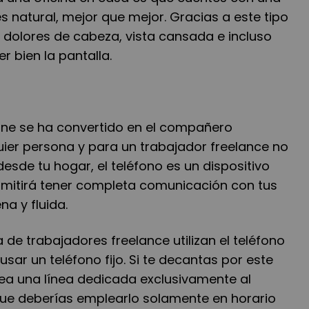
es natural, mejor que mejor. Gracias a este tipo
dolores de cabeza, vista cansada e incluso
r bien la pantalla.
one se ha convertido en el compañero
uier persona y para un trabajador freelance no
sde tu hogar, el tel
é
fono es un dispositivo
mitir
á
tener completa comunicación con tus
na y fluida.
a de trabajadores freelance utilizan el tel
é
fono
usar un tel
é
fono fijo. Si te decantas por este
sea una l
í
nea dedicada exclusivamente al
que deber
í
as emplearlo solamente en horario