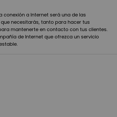
la conexió
n a Internet será
una de las
 que necesitar
á
s, tanto para hacer tus
para mantenerte en contacto con tus clientes.
ompañía de Internet que ofrezca un servicio
estable.