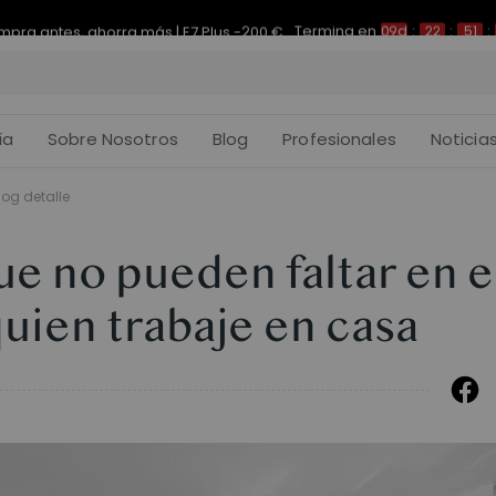
Termina en
pra antes, ahorra más | E7 Plus -200 €
09d
:
22
:
51
:
ía
Sobre Nosotros
Blog
Profesionales
Noticia
log detalle
e no pueden faltar en e
quien trabaje en casa