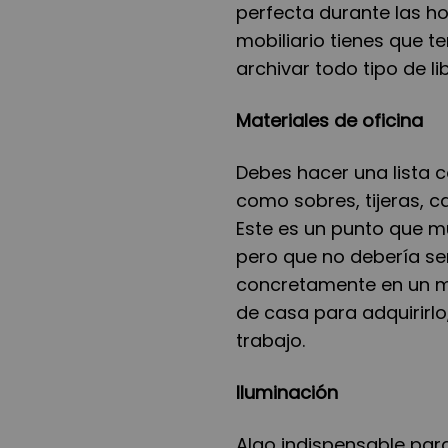
perfecta durante las ho
mobiliario tienes que t
archivar todo tipo de l
Materiales de oficina
Debes hacer una lista c
como sobres, tijeras, c
Este es un punto que m
pero que no deber
í
a se
concretamente en un mo
de casa para adquirirlo
trabajo.
Iluminació
n
Algo indispensable par