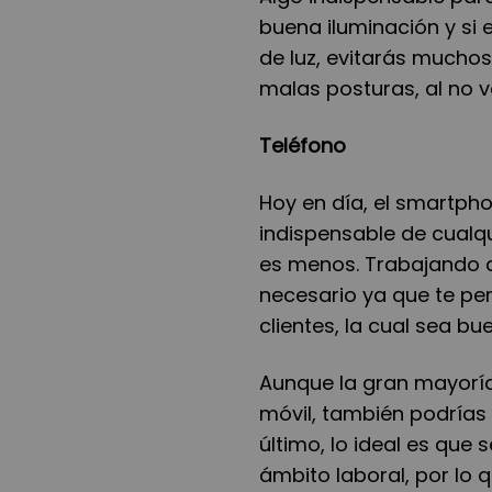
buena iluminación y si 
de luz, evitar
á
s muchos 
malas posturas, al no ve
Tel
é
fono
Hoy en d
í
a, el smartph
indispensable de cualq
es menos. Trabajando de
necesario ya que te per
clientes, la cual sea bue
Aunque la gran mayor
í
m
óvil, tambi
é
n podrí
as 
ú
ltimo, lo ideal es que 
á
mbito laboral, por lo 