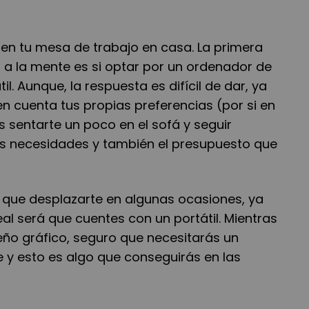
 en tu mesa de trabajo en casa. La primera
á
a la mente es si optar por un ordenador de
á
til. Aunque, la respuesta es dif
í
cil de dar, ya
en cuenta tus propias preferencias (por si en
sentarte un poco en el sof
á
y seguir
as necesidades y tambi
é
n el presupuesto que
r que desplazarte en algunas ocasiones, ya
eal ser
á
que cuentes con un port
á
til. Mientras
eñ
o gr
á
fico, seguro que necesitar
á
s un
e y esto es algo que conseguir
á
s en las