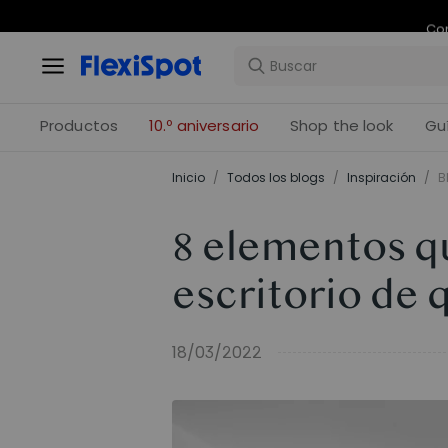
Com
Productos
10.º aniversario
Shop the look
Gu
Inicio
/
Todos los blogs
/
Inspiración
/
B
8 elementos qu
escritorio de 
18/03/2022