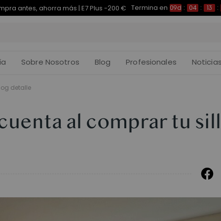
Termina en
pra antes, ahorra más | E7 Plus -200 €
09d
:
04
:
13
:
ía
Sobre Nosotros
Blog
Profesionales
Noticia
log detalle
cuenta al comprar tu sil