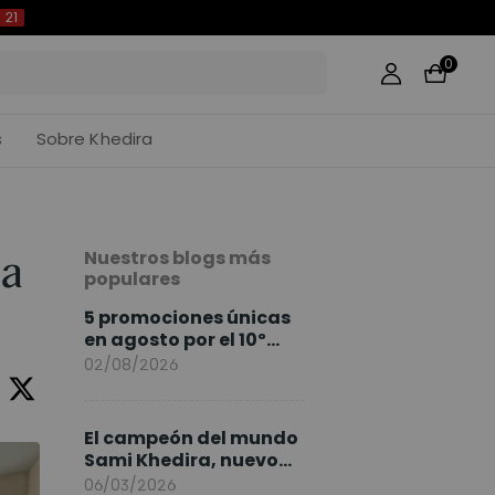
20
0
s
Sobre Khedira
Nuestros blogs más
la
populares
5 promociones únicas
en agosto por el 10º
Aniversario de
02/08/2026
FlexiSpot
El campeón del mundo
Sami Khedira, nuevo
embajador de
06/03/2026