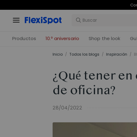
Com
Productos
10.º aniversario
Shop the look
Gu
Inicio
/
Todos los blogs
/
Inspiración
/
B
¿Qué tener en 
de oficina?
28/04/2022