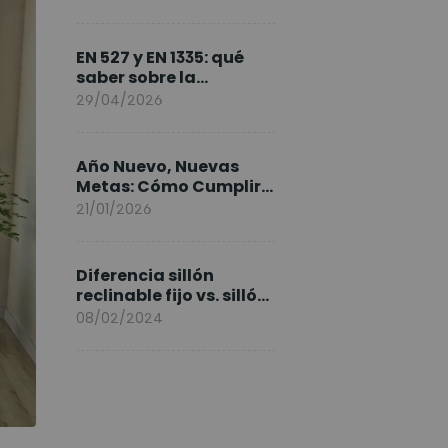
FlexiSpot en Europa
EN 527 y EN 1335: qué
saber sobre la
normativa de los
29/04/2026
escritorios elevables y
sillas ergonómicas
Año Nuevo, Nuevas
Metas: Cómo Cumplir
tus Objetivos Fitness
21/01/2026
Entrenando en Casa
Diferencia sillón
reclinable fijo vs. sillón
elevable
08/02/2024