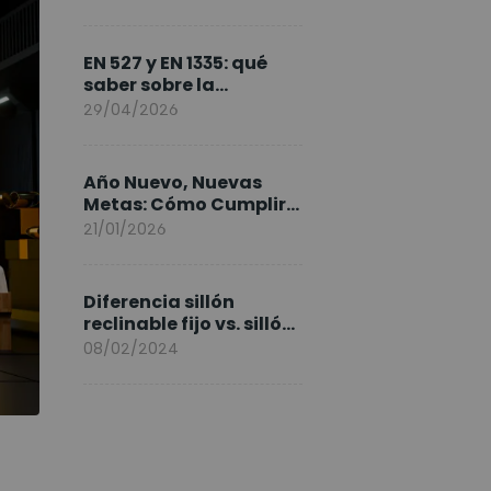
FlexiSpot en Europa
EN 527 y EN 1335: qué
saber sobre la
normativa de los
29/04/2026
escritorios elevables y
sillas ergonómicas
Año Nuevo, Nuevas
Metas: Cómo Cumplir
tus Objetivos Fitness
21/01/2026
Entrenando en Casa
Diferencia sillón
reclinable fijo vs. sillón
elevable
08/02/2024