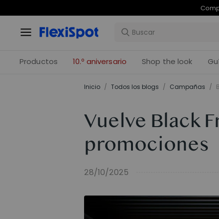
Com
Productos
10.º aniversario
Shop the look
Gu
Inicio
/
Todos los blogs
/
Campañas
/
Vuelve Black Fr
promociones
28/10/2025