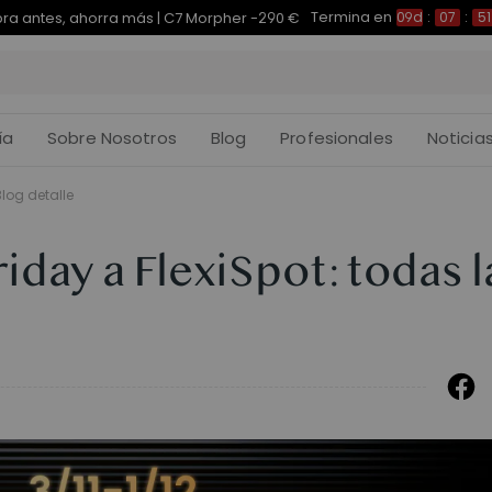
Termina en
pra antes, ahorra más | E7 Plus -200 €
09d
:
07
:
51
:
ía
Sobre Nosotros
Blog
Profesionales
Noticia
Blog detalle
iday a FlexiSpot: todas l