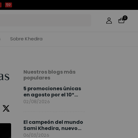
58
0
s
Sobre Khedira
Nuestros blogs más
as
populares
5 promociones únicas
en agosto por el 10º
Aniversario de
02/08/2026
FlexiSpot
El campeón del mundo
Sami Khedira, nuevo
embajador de
06/03/2026