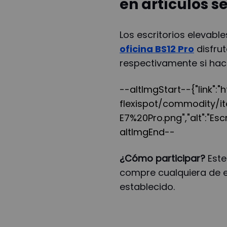
en artículos s
Los escritorios elevabl
oficina BS12 Pro
disfrut
respectivamente si hace
--altImgStart--{"link":
flexispot/commodity/i
E7%20Pro.png","alt":"Esc
altImgEnd--
¿Cómo participar?
Este
compre cualquiera de es
establecido.