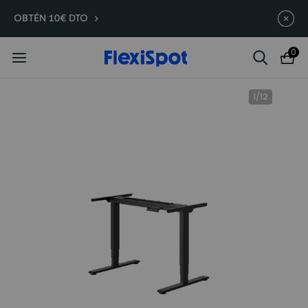
Compra antes, ahorra más | E7
Termina en
09d
:
18
:
19
:
16
OBTÉN 10€ DTO
Plus -200 €
0
1
/
12