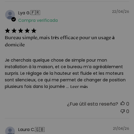
22/04/26
F
🇫🇷
Lya G.
d
Compra verificada
pu
Bureau simple, mais très efficace pour un usage à
domicile
Je cherchais quelque chose de simple pour mon
installation à la maison, et ce bureau m’a agréablement
surpris. Le réglage de la hauteur est fluide et les moteurs
sont silencieux, ce qui me permet de changer de position
plusieurs fois dans la journée ...
Leer más
¿Fue útil esta reseña?
0
0
21/04/26
F
🇬🇧
Laura C.