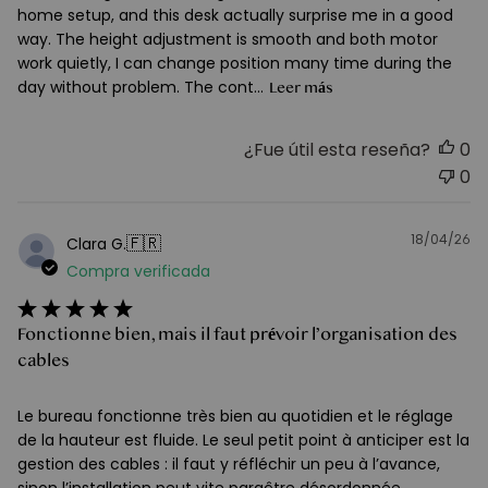
home setup, and this desk actually surprise me in a good
way. The height adjustment is smooth and both motor
work quietly, I can change position many time during the
day without problem. The cont...
Leer más
¿Fue útil esta reseña?
0
0
18/04/26
F
🇫🇷
Clara G.
d
Compra verificada
pu
Fonctionne bien, mais il faut prévoir l’organisation des
cables
Le bureau fonctionne très bien au quotidien et le réglage
de la hauteur est fluide. Le seul petit point à anticiper est la
gestion des cables : il faut y réfléchir un peu à l’avance,