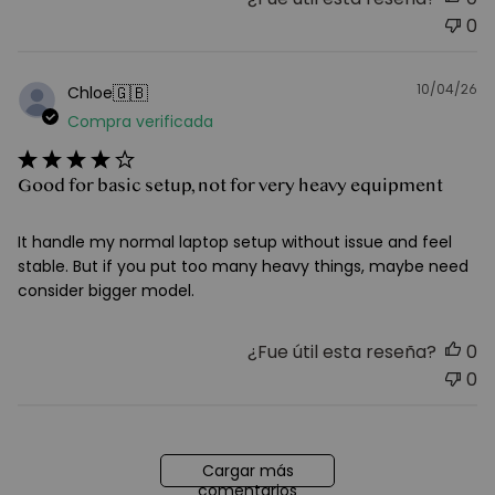
0
10/04/26
F
🇬🇧
Chloe
d
Compra verificada
pu
Good for basic setup, not for very heavy equipment
It handle my normal laptop setup without issue and feel
stable. But if you put too many heavy things, maybe need
consider bigger model.
¿Fue útil esta reseña?
0
0
Cargar más
comentarios