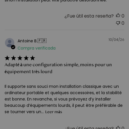
sinon l’installation peut vite paraôtre désordonnée.
¿Fue útil esta reseña?
0
0
10/04/26
F
🇫🇷
Antoine B.
d
Compra verificada
pu
Adapté à une configuration simple, moins pour un
équipement très lourd
Il supporte sans souci mon installation classique avec un
ordinateur portable et quelques accessoires, et la stabilité
est bonne. En revanche, si vous prévoyez d’y installer
beaucoup d’équipements lourds, il peut être préférable de
se tourner vers un...
Leer más
¿Fue útil esta reseña?
0