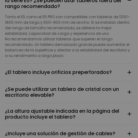
−
la serie E5? ¿Se pueden usar tableros fuera del
rango recomendado?
Tanto el E5 como el E5 PRO son compatibles con tableros de 1200–
1800 mm de largo y 600–800 mm de ancho. Si se instalan dentro
del rango de tamaño recomendado, se obtiene la mejor
estabilidad, capacidad de carga y experiencia de uso.
No recomendamos utilizar tableros que superen el rango
recomendado. Un tablero demasiado grande puede aumentar el
balanceo de la superficie y afectar a la estabilidad del escritorio y
a su rendimiento a largo plazo.
+
¿El tablero incluye orificios preperforados?
El tablero cuenta con orificios reservados para la instalación de la
¿Se puede utilizar un tablero de cristal con un
placa de soporte. Dado que la viga transversal del escritorio
+
escritorio elevable?
permite ajustar la longitud para adaptarse a tableros de diferentes
tamaños, la parte de la viga transversal no incluye orificios fijos.
No se recomienda. El escritorio debe fijarse al tablero mediante
Durante la instalación, será necesario perforar los orificios según la
¿La altura ajustable indicada en la página del
tornillos, y el cristal no es adecuado para los métodos de fijación
posición real.
+
producto incluye el tablero?
convencionales con tornillos. Además, tiene mayores requisitos de
capacidad de carga y seguridad. Por ello, se recomienda elegir un
No. La altura mínima y máxima mostradas en la página del
tablero de madera u otro material compatible.
+
¿Incluye una solución de gestión de cables?
producto corresponden únicamente al rango de elevación de la