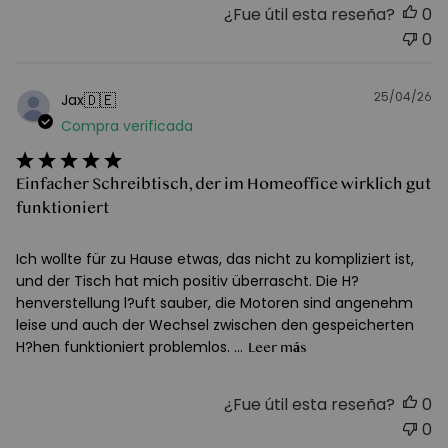
¿Fue útil esta reseña?
0
0
25/04/26
F
🇩🇪
Jax
d
Compra verificada
pu
Einfacher Schreibtisch, der im Homeoffice wirklich gut
funktioniert
Ich wollte für zu Hause etwas, das nicht zu kompliziert ist,
und der Tisch hat mich positiv überrascht. Die H?
henverstellung l?uft sauber, die Motoren sind angenehm
leise und auch der Wechsel zwischen den gespeicherten
H?hen funktioniert problemlos. ...
Leer más
¿Fue útil esta reseña?
0
0