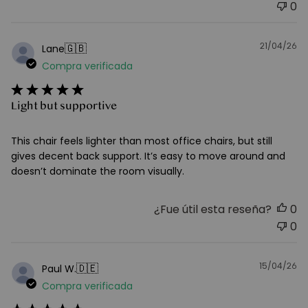
0
21/04/26
F
🇬🇧
Lane
d
Compra verificada
pu
Light but supportive
This chair feels lighter than most office chairs, but still
gives decent back support. It’s easy to move around and
doesn’t dominate the room visually.
¿Fue útil esta reseña?
0
0
15/04/26
F
🇩🇪
Paul W.
d
Compra verificada
pu