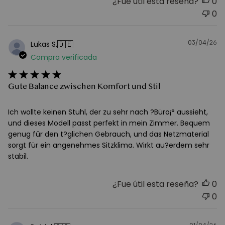
¿Fue útil esta reseña?
0
0
03/04/26
F
🇩🇪
Lukas S.
d
Compra verificada
pu
Gute Balance zwischen Komfort und Stil
Ich wollte keinen Stuhl, der zu sehr nach ?Büro¡° aussieht,
und dieses Modell passt perfekt in mein Zimmer. Bequem
genug für den t?glichen Gebrauch, und das Netzmaterial
sorgt für ein angenehmes Sitzklima. Wirkt au?erdem sehr
stabil.
¿Fue útil esta reseña?
0
0