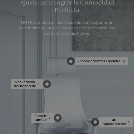
Ajusta para Lograr la Comodidad
Perfecta
SHEER
combina un diseño icónico con ergonomía
personalizada. Haz clic en los puntos para descubrir
sus funciones ajustables.
Reposacabezas Opcional
Reclinación
del Respaldo
Soporte
Lumbar
4D
Reposabrazos