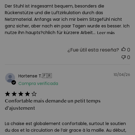
Der Stuhl ist insgesamt bequem, besonders die
Rückenstütze und die Luftzirkulation durch das
Netzmaterial. Anfangs war ich mir beim Sitzgefühl nicht
ganz sicher, aber nach ein paar Tagen wurde es besser. Ich
nutze ihn haupts?chlich für kürzere Arbeit...
Leer más
¿Fue útil esta reseña?
0
0
10/04/26
F
🇫🇷
Hortense T.
d
Compra verificada
pu
Confortable mais demande un petit temps
d’ajustement
La chaise est globalement confortable, surtout le soutien
du dos et la circulation de l’air grace à la maille. Au début,