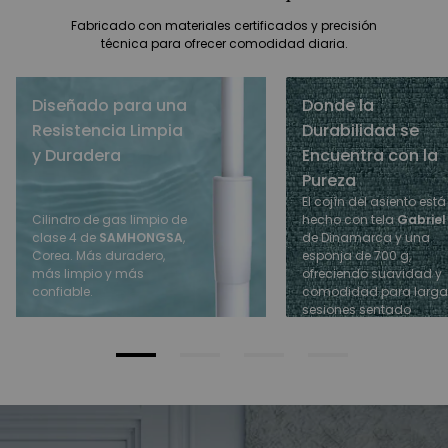
Fabricado con materiales certificados y precisión
técnica para ofrecer comodidad diaria.
Diseñado para una
Donde la
Resistencia Limpia
Durabilidad se
y Duradera
Encuentra con la
Pureza
El cojín del asiento está
hecho con tela
Gabriel
Cilindro de gas limpio de
de Dinamarca y una
clase 4 de
SAMHONGSA
,
esponja de 700 g,
Corea. Más duradero,
ofreciendo suavidad y
más limpio y más
comodidad para larga
confiable.
sesiones sentado