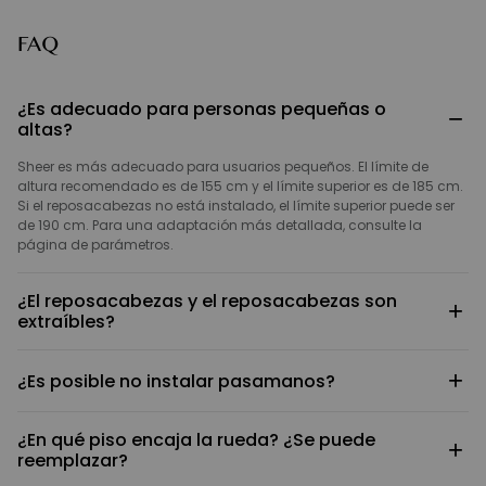
FAQ
¿Es adecuado para personas pequeñas o
−
altas?
Sheer es más adecuado para usuarios pequeños. El límite de
altura recomendado es de 155 cm y el límite superior es de 185 cm.
Si el reposacabezas no está instalado, el límite superior puede ser
de 190 cm. Para una adaptación más detallada, consulte la
página de parámetros.
¿El reposacabezas y el reposacabezas son
+
extraíbles?
El reposacabezas y el reposacabezas son diseños extraíbles, que
+
¿Es posible no instalar pasamanos?
no afectarán el uso de la silla después del desmontaje.
Puede optar por no instalar pasamanos, pero la base está
¿En qué piso encaja la rueda? ¿Se puede
reservada para agujeros de montaje. Los pasamanos tienen un
+
reemplazar?
diseño apto para mesas. Si le preocupa que los pasamanos
toquen la mesa, puede reducir los pasamanos a un mínimo (14