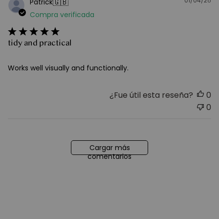
01/04/26
F
🇬🇧
Patrick
d
Compra verificada
pu
tidy and practical
Works well visually and functionally.
¿Fue útil esta reseña?
0
0
Cargar más
comentarios