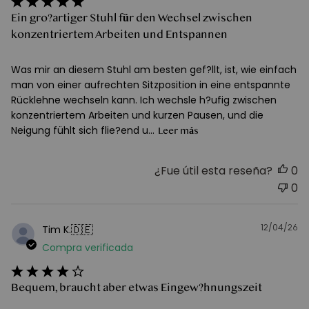
Ein gro?artiger Stuhl für den Wechsel zwischen
konzentriertem Arbeiten und Entspannen
Was mir an diesem Stuhl am besten gef?llt, ist, wie einfach
man von einer aufrechten Sitzposition in eine entspannte
Rücklehne wechseln kann. Ich wechsle h?ufig zwischen
konzentriertem Arbeiten und kurzen Pausen, und die
Neigung fühlt sich flie?end u...
Leer más
¿Fue útil esta reseña?
0
0
12/04/26
F
🇩🇪
Tim K.
d
Compra verificada
pu
Bequem, braucht aber etwas Eingew?hnungszeit