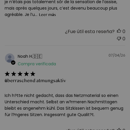
je n’étais pas totalement sôr de la sensation de l’assise,
mais après quelques jours, c’est devenu beaucoup plus
agréable. Je l’u...
Leer más
¿Fue útil esta reseña?
0
0
07/04/26
F
🇩🇪
Noah H.
d
Compra verificada
pu
überraschend atmungsaktiv
Ich h?tte nicht gedacht, dass das Netzmaterial so einen
Unterschied macht. Selbst an w?rmeren Nachmittagen
bleibt es angenehm kühl. Das Sitzkissen ist bequem genug
für l?ngeres Sitzen. Insgesamt gute Qualit?t.