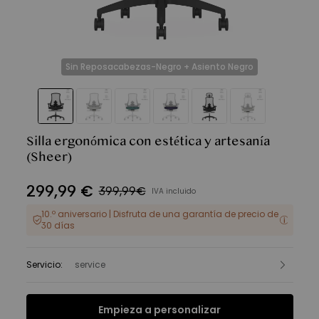
Sin Reposacabezas-Negro + Asiento Negro
Silla ergonómica con estética y artesanía
(Sheer)
299
,
99
€
399,99€
IVA incluido
10.º aniversario | Disfruta de una garantía de precio de
30 días
Servicio
:
service
Empieza a personalizar
Funciones
Ficha Técnica
FAQ
Reseñas