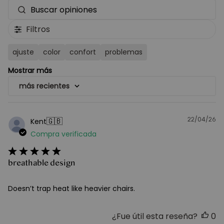
Buscar
opiniones
Filtros
ajuste
color
confort
problemas
Mostrar más
más recientes
22/04/26
F
🇬🇧
Kent
d
Compra verificada
pu
breathable design
Doesn’t trap heat like heavier chairs.
¿Fue útil esta reseña?
0