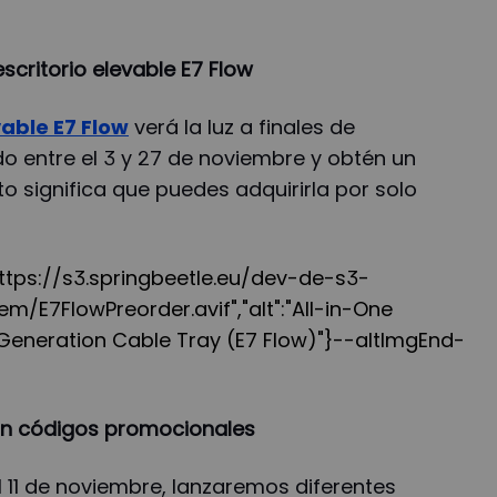
escritorio elevable E7 Flow
vable E7 Flow
verá la luz a finales de
o entre el 3 y 27 de noviembre y obtén un
o significa que puedes adquirirla por solo
"https://s3.springbeetle.eu/dev-de-s3-
m/E7FlowPreorder.avif","alt":"All-in-One
-Generation Cable Tray (E7 Flow)"}--altImgEnd-
on códigos promocionales
el 11 de noviembre, lanzaremos diferentes