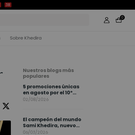
37
0
s
Sobre Khedira
Nuestros blogs más
r
populares
5 promociones únicas
en agosto por el 10º
Aniversario de
02/08/2026
FlexiSpot
El campeón del mundo
Sami Khedira, nuevo
embajador de
06/03/2026