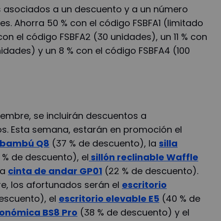
 asociados a un descuento y a un número
s. Ahorra 50 % con el código FSBFA1 (limitado
 con el código FSBFA2 (30 unidades), un 11 % con
idades) y un 8 % con el código FSBFA4 (100
oviembre, se incluirán descuentos a
s. Esta semana, estarán en promoción el
e bambú Q8
(37 % de descuento), la
silla
 % de descuento), el
sillón reclinable Waffle
la
cinta de andar GP01
(22 % de descuento).
re, los afortunados serán el
escritorio
escuento), el
escritorio elevable E5
(40 % de
rgonómica BS8 Pro
(38 % de descuento) y el