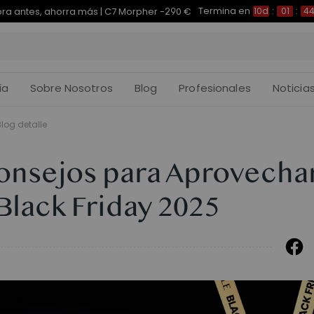
Termina en
pra antes, ahorra más | E7 Plus -200 €
10d
:
01
:
44
:
ía
Sobre Nosotros
Blog
Profesionales
Noticia
Blog detalle
onsejos para Aprovecha
 Black Friday 2025