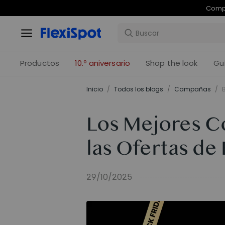
Com
Productos
10.º aniversario
Shop the look
Gu
Inicio
/
Todos los blogs
/
Campañas
/
Los Mejores C
las Ofertas de
29/10/2025