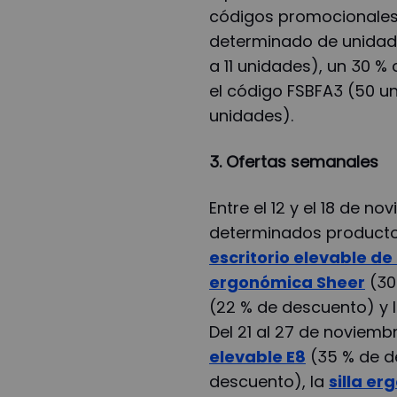
códigos promocionales
determinado de unidade
a 11 unidades), un 30 %
el código FSBFA3 (50 un
unidades).
3. Ofertas semanales
Entre el 12 y el 18 de n
determinados producto
escritorio elevable d
ergonómica Sheer
(30
(22 % de descuento) y 
Del 21 al 27 de noviemb
elevable E8
(35 % de d
descuento), la
silla e