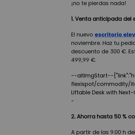
¡no te pierdas nada!
1. Venta anticipada del 
El nuevo
escritorio ele
noviembre. Haz tu pedid
descuento de 300 €. Est
499,99 €.
--altImgStart--{"link":
flexispot/commodity/ite
Liftable Desk with Next
-
2. Ahorra hasta 50 % c
A partir de las 9.00 h d