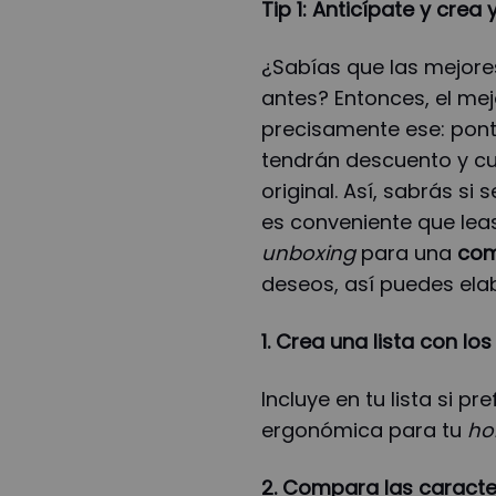
Tip 1: Anticípate y crea 
¿Sabías que las mejore
antes? Entonces, el me
precisamente ese: pon
tendrán descuento y cuá
original. Así, sabrás s
es conveniente que leas
unboxing
para una
com
deseos, así puedes elab
1. Crea una lista con lo
Incluye en tu lista si pre
ergonómica para tu
ho
2. Compara las caracter