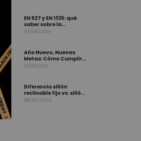
FlexiSpot en Europa
EN 527 y EN 1335: qué
saber sobre la
normativa de los
29/04/2026
escritorios elevables y
sillas ergonómicas
Año Nuevo, Nuevas
Metas: Cómo Cumplir
tus Objetivos Fitness
21/01/2026
Entrenando en Casa
Diferencia sillón
reclinable fijo vs. sillón
elevable
08/02/2024