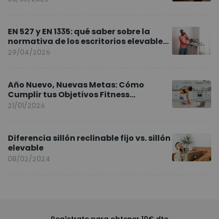
EN 527 y EN 1335: qué saber sobre la
normativa de los escritorios elevables
y sillas ergonómicas
29/04/2026
Año Nuevo, Nuevas Metas: Cómo
Cumplir tus Objetivos Fitness
Entrenando en Casa
21/01/2026
Diferencia sillón reclinable fijo vs. sillón
elevable
08/02/2024