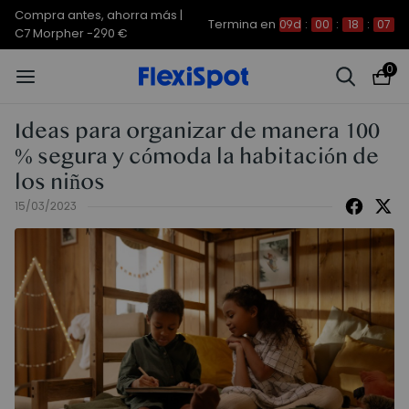
Compra antes, ahorra más |
Termina en
09d
:
00
:
18
:
07
C7 Morpher -290 €
0
Ideas para organizar de manera 100
% segura y cómoda la habitación de
los niños
15/03/2023