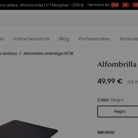
Termina en
pra antes, ahorra más | E7 Plus -200 €
09d
:
14
:
33
:
ía
Sobre Nosotros
Blog
Profesionales
Noticia
 esritorio
/
Alfombrilla Antifatiga MT1B
Alfombrilla
49
,
99
€
IVA i
Color
:
Negro
Negro
Servicio