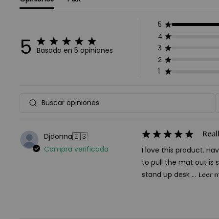
5
4
5
3
Basado en 5 opiniones
2
1
Buscar
opiniones
Real
🇪🇸
Djdonna
Compra verificada
I love this product. H
to pull the mat out is 
stand up desk ...
Leer 