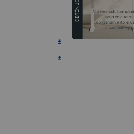
OBTÉN 10€ DTO
Al enviar este formular
baja en cualqu
consentimiento, el us
suscripción y t