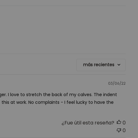
más recientes
03/06/22
Fech
de
er. I love to stretch the back of my calves. The indent
publ
 this at work. No complaints - I feel lucky to have the
¿Fue útil esta reseña?
0
0