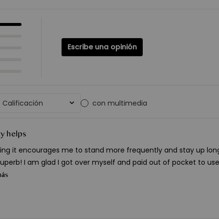
Escribe una opinión
Calificación
con multimedia
Todas las clasificaciones
ly helps
aving it encourages me to stand more frequently and stay up long
superb! I am glad I got over myself and paid out of pocket to use
más