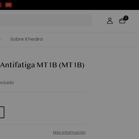
03
0
s
Sobre Khedira
 Antifatiga MT1B
(MT1B)
ncluido
Más información