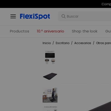
Com
Productos
10.º aniversario
Shop the look
Gu
Inicio
/
Escritorio
/
Accesorios
/
Otros para