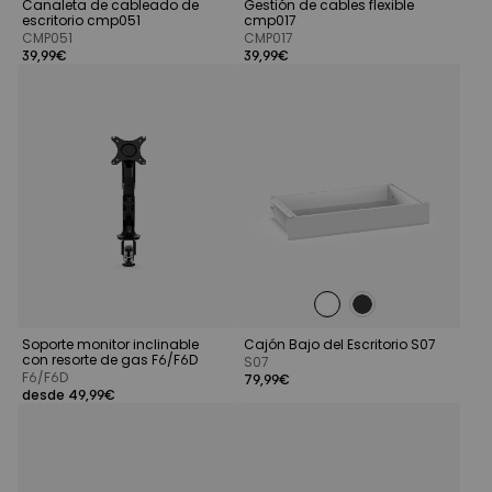
Canaleta de cableado de
Gestión de cables flexible
escritorio cmp051
cmp017
CMP051
CMP017
39,99€
39,99€
Soporte monitor inclinable
Cajón Bajo del Escritorio S07
con resorte de gas F6/F6D
S07
F6/F6D
79,99€
desde 49,99€