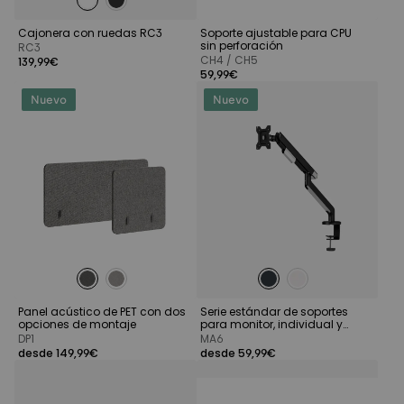
Cajonera con ruedas RC3
Soporte ajustable para CPU
sin perforación
RC3
CH4 / CH5
139,99€
59,99€
Nuevo
Nuevo
Panel acústico de PET con dos
Serie estándar de soportes
opciones de montaje
para monitor, individual y
doble
DP1
MA6
desde 149,99€
desde 59,99€