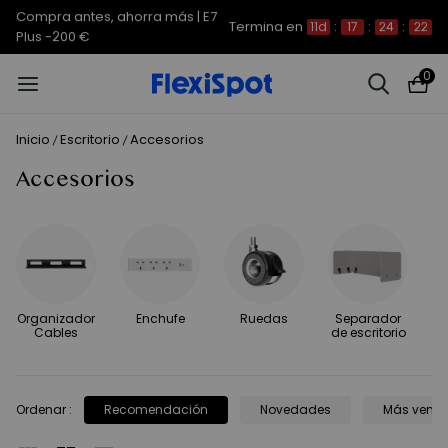
Compra antes, ahorra más | E7
Termina en
11d
:
17
:
24
:
22
Plus -200 €
0
Inicio
Escritorio
Accesorios
/
/
Accesorios
Organizador
Enchufe
Ruedas
Separador
Cables
de escritorio
Ordenar
:
Recomendación
Novedades
Más vend