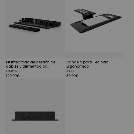
Kit integrado de gestión de
Bandeja para Teclado
cables y alimentación
Ergonómico
eléctrica
CMP061
KT1B
129,99€
69,99€