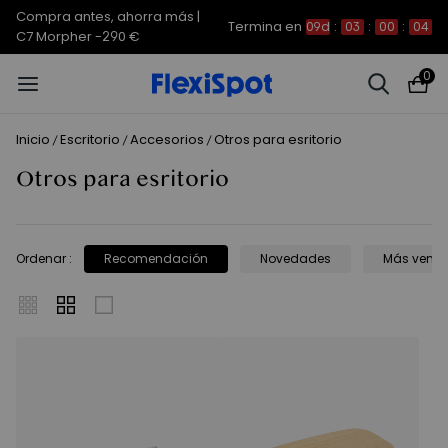
Compra antes, ahorra más |
Termina en
09d
:
03
:
00
:
04
C7 Morpher -290 €
0
Inicio
Escritorio
Accesorios
Otros para esritorio
/
/
/
Otros para esritorio
Ordenar
:
Recomendación
Novedades
Más vend