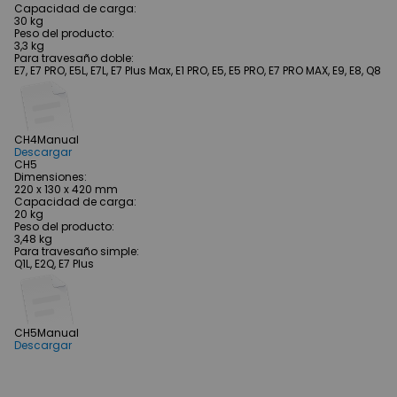
Capacidad de carga
:
30 kg
Peso del producto
:
3,3 kg
Para travesaño doble
:
E7, E7 PRO, E5L, E7L, E7 Plus Max, E1 PRO, E5, E5 PRO, E7 PRO MAX, E9, E8, Q8
CH4
Manual
Descargar
CH5
Dimensiones
:
220 x 130 x 420 mm
Capacidad de carga
:
20 kg
Peso del producto
:
3,48 kg
Para travesaño simple
:
Q1L, E2Q, E7 Plus
CH5
Manual
Descargar