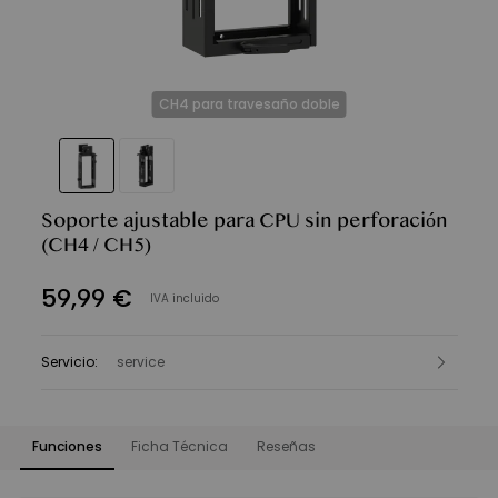
CH4 para travesaño doble
Soporte ajustable para CPU sin perforación
(CH4 / CH5)
59
,
99
€
IVA incluido
Servicio
:
service
Funciones
Ficha Técnica
Reseñas
Funciones