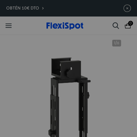
OBTÉN 10€ DTO
Compra antes, ahorra más | E7
Termina en
10d
:
20
:
30
:
08
Plus -200 €
0
1
/
6