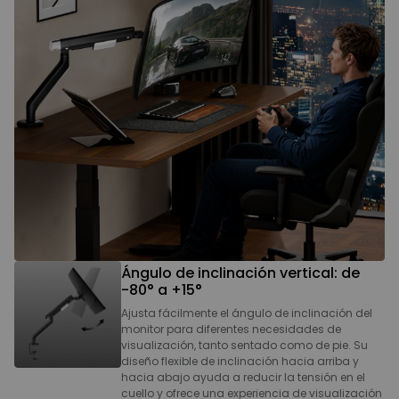
Ángulo de inclinación vertical: de
-80° a +15°
Ajusta fácilmente el ángulo de inclinación del
monitor para diferentes necesidades de
visualización, tanto sentado como de pie. Su
diseño flexible de inclinación hacia arriba y
hacia abajo ayuda a reducir la tensión en el
cuello y ofrece una experiencia de visualización