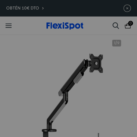
Compra antes, ahorra más | E7
Termina en
09d
:
16
:
33
:
27
OBTÉN 10€ DTO
Plus -200 €
0
1
/
9