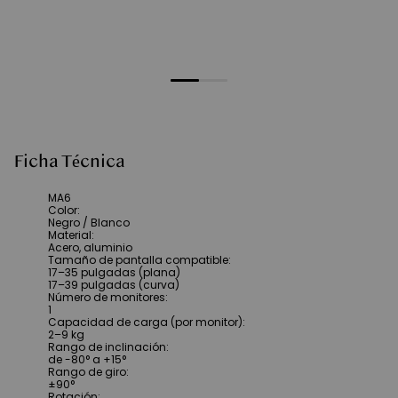
Ficha Técnica
MA6
Color
:
Negro / Blanco
Material
:
Acero, aluminio
Tamaño de pantalla compatible
:
17–35 pulgadas (plana)
17–39 pulgadas (curva)
Número de monitores
:
1
Capacidad de carga (por monitor)
:
2–9 kg
Rango de inclinación
:
de -80° a +15°
Rango de giro
:
±90°
Rotación
: