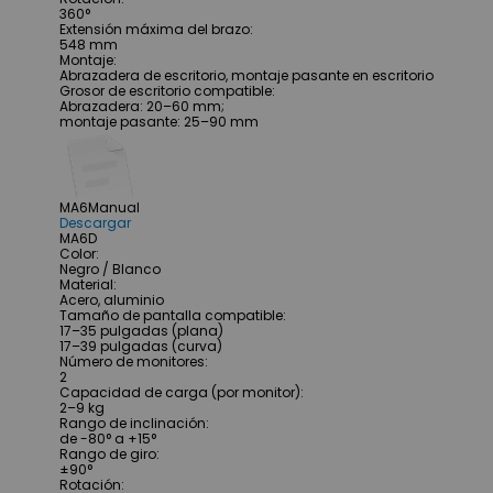
360°
Extensión máxima del brazo
:
548 mm
Montaje
:
Abrazadera de escritorio, montaje pasante en escritorio
Grosor de escritorio compatible
:
Abrazadera: 20–60 mm;
montaje pasante: 25–90 mm
MA6
Manual
Descargar
MA6D
Color
:
Negro / Blanco
Material
:
Acero, aluminio
Tamaño de pantalla compatible
:
17–35 pulgadas (plana)
17–39 pulgadas (curva)
Número de monitores
:
2
Capacidad de carga (por monitor)
:
2–9 kg
Rango de inclinación
:
de -80° a +15°
Rango de giro
:
±90°
Rotación
: