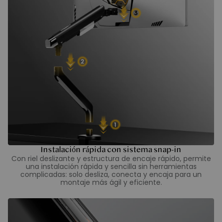
Instalación rápida con sistema snap-in
Con riel deslizante y estructura de encaje rápido, permite
una instalación rápida y sencilla sin herramientas
complicadas: solo desliza, conecta y encaja para un
montaje más ágil y eficiente.