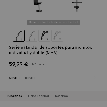
Brazo individual-Negro-individual
Serie estándar de soportes para monitor,
individual y doble
(MA6)
59
,
99
€
IVA incluido
Servicio
:
service
Funciones
Ficha Técnica
Reseñas
Funciones