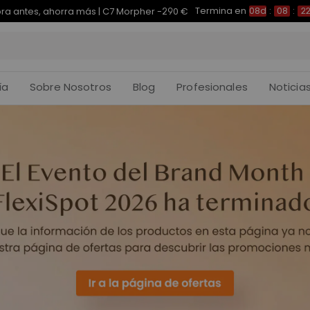
Termina en
a antes, ahorra más | C7 Morpher -290 €
08d
:
08
:
2
ía
Sobre Nosotros
Blog
Profesionales
Noticia