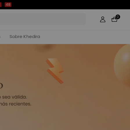
2
:
47
0
s
Sobre Khedira