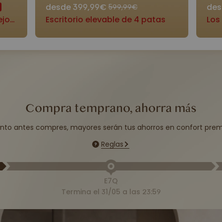
desde 399,99€
des
599,99€
Escritorio con estabilidad mejorada
Escritorio elevable de 4 patas
Los
Compra temprano, ahorra más
nto antes compres, mayores serán tus ahorros en confort pre
Reglas
E7Q
Termina el 31/05 a las 23:59