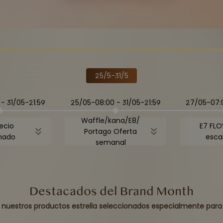
25/5-31/5
-
31/05-21:59
25/05-08:00
-
31/05-21:59
27/05-07:
Waffle/kana/E8/
ecio
E7 FLO
Portago Oferta
nado
esca
semanal
Destacados del Brand Month
nuestros productos estrella seleccionados especialmente par