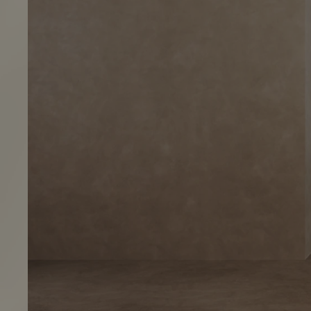
E7Q
desde 399,99€