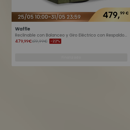
Waffle
Reclinable con Balanceo y Giro Eléctrico con Respaldo
Tipo Waffle
479,99€
619,99€
-22%
Finalizado