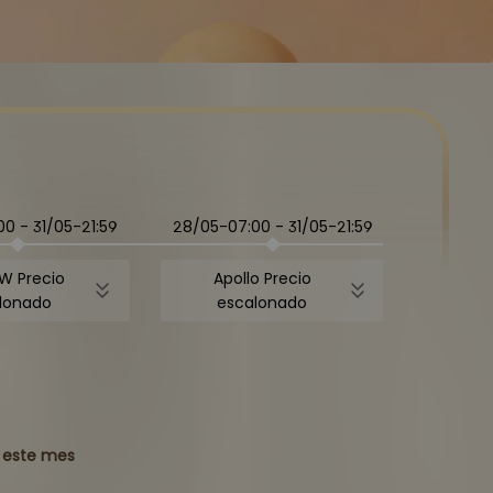
00
-
31/05-21:59
28/05-07:00
-
31/05-21:59
W Precio
Apollo Precio
lonado
escalonado
a este mes