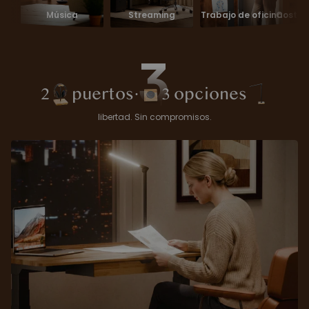
Música
Streaming
Trabajo de oficina
Costura y ma
3
2
puertos
·
3 opciones
libertad. Sin compromisos.