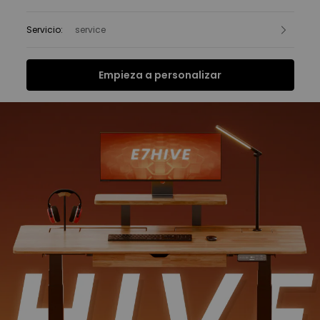
Servicio
:
service
Empieza a personalizar
Funciones
Ficha Técnica
FAQ
Reseñas
Funciones