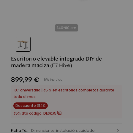
140*80 cm
Escritorio elevable integrado DIY de
madera maciza
(E7 Hive)
899
,
99
€
IVA incluido
10.º aniversario | 35 % en escritorios completos durante
todo el mes
Descuento 314€
35% dto código:
DESK35
Ficha Técnica
Dimensiones, instalación, cuidado
: