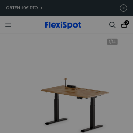
Compra antes, ahorra más |
Termina en
11d
:
05
:
00
:
32
OBTÉN 10€ DTO
C7 Morpher -290 €
0
1
/
14