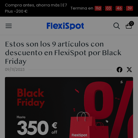
Compra antes, ahorra más | E7
Termina en
11d
:
03
:
46
:
37
Plus -200 €
0
Estos son los 9 artículos con
descuento en FlexiSpot por Black
Friday
09/11/2023