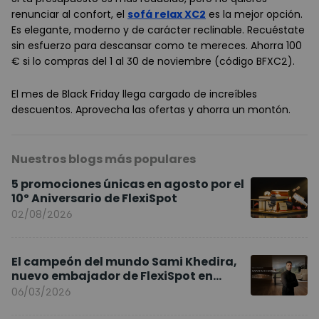
renunciar al confort, el
sofá relax XC2
es la mejor opción.
Es elegante, moderno y de carácter reclinable. Recuéstate
sin esfuerzo para descansar como te mereces. Ahorra 100
€ si lo compras del 1 al 30 de noviembre (código BFXC2).
El mes de Black Friday llega cargado de increíbles
descuentos. Aprovecha las ofertas y ahorra un montón.
Nuestros blogs más populares
5 promociones únicas en agosto por el
10º Aniversario de FlexiSpot
02/08/2026
El campeón del mundo Sami Khedira,
nuevo embajador de FlexiSpot en
Europa
06/03/2026