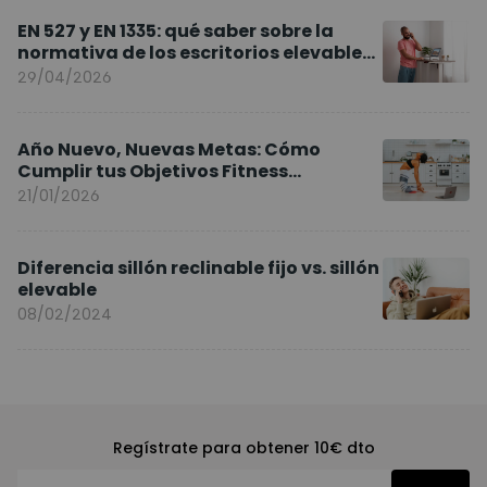
EN 527 y EN 1335: qué saber sobre la
normativa de los escritorios elevables
y sillas ergonómicas
29/04/2026
Año Nuevo, Nuevas Metas: Cómo
Cumplir tus Objetivos Fitness
Entrenando en Casa
21/01/2026
Diferencia sillón reclinable fijo vs. sillón
elevable
08/02/2024
Regístrate para obtener 10€ dto