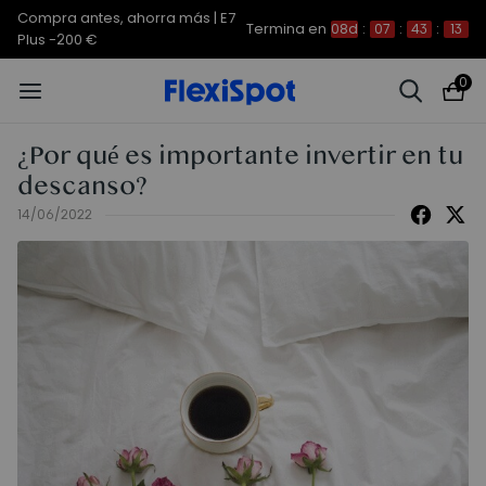
Compra antes, ahorra más | E7
Termina en
08d
:
07
:
43
:
12
Plus -200 €
0
¿Por qué es importante invertir en tu
descanso?
14/06/2022