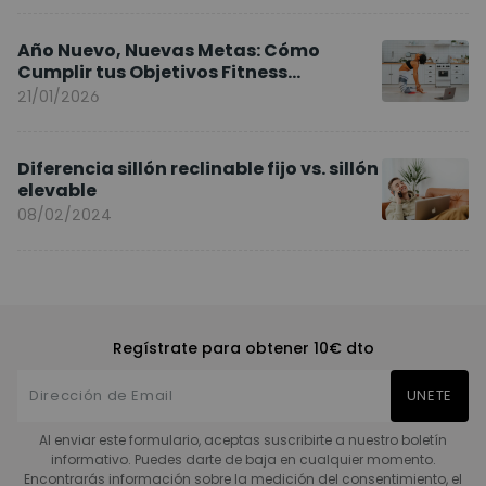
Año Nuevo, Nuevas Metas: Cómo
Cumplir tus Objetivos Fitness
Entrenando en Casa
21/01/2026
Diferencia sillón reclinable fijo vs. sillón
elevable
08/02/2024
Regístrate para obtener 10€ dto
UNETE
Al enviar este formulario, aceptas suscribirte a nuestro boletín
informativo. Puedes darte de baja en cualquier momento.
Encontrarás información sobre la medición del consentimiento, el