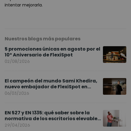
intentar mejorarla.
Nuestros blogs más populares
5 promociones únicas en agosto por el
10º Aniversario de FlexiSpot
02/08/2026
El campeón del mundo Sami Khedira,
nuevo embajador de FlexiSpot en
Europa
06/03/2026
EN 527 y EN 1335: qué saber sobre la
normativa de los escritorios elevables
y sillas ergonómicas
29/04/2026