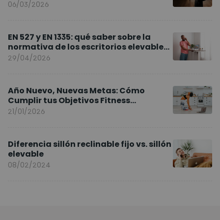
Europa
06/03/2026
EN 527 y EN 1335: qué saber sobre la
normativa de los escritorios elevables
y sillas ergonómicas
29/04/2026
Año Nuevo, Nuevas Metas: Cómo
Cumplir tus Objetivos Fitness
Entrenando en Casa
21/01/2026
Diferencia sillón reclinable fijo vs. sillón
elevable
08/02/2024