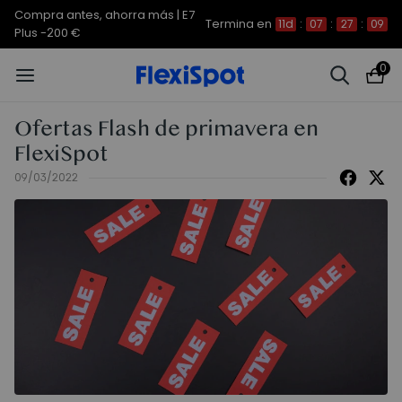
Compra antes, ahorra más | E7
Termina en
11d
:
07
:
27
:
07
Plus -200 €
0
Ofertas Flash de primavera en
FlexiSpot
09/03/2022