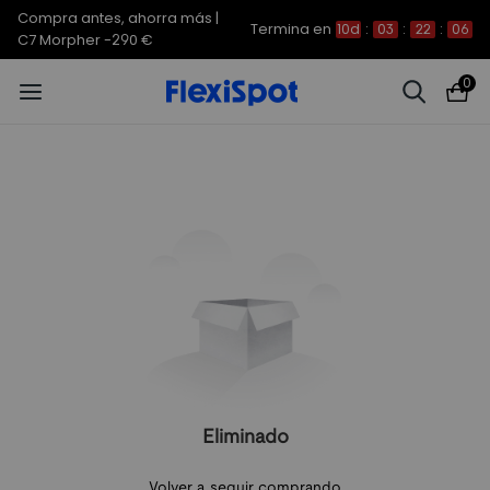
Compra antes, ahorra más |
Termina en
10d
:
03
:
22
:
06
C7 Morpher -290 €
0
Eliminado
Volver a seguir comprando