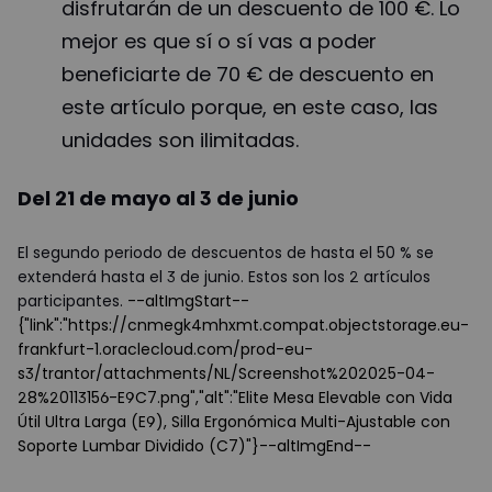
disfrutarán de un descuento de 100 €. Lo
mejor es que sí o sí vas a poder
beneficiarte de 70 € de descuento en
este artículo porque, en este caso, las
unidades son ilimitadas.
Del 21 de mayo al 3 de junio
El segundo periodo de descuentos de hasta el 50 % se
extenderá hasta el 3 de junio. Estos son los 2 artículos
participantes.
--altImgStart--
{"link":"https://cnmegk4mhxmt.compat.objectstorage.eu-
frankfurt-1.oraclecloud.com/prod-eu-
s3/trantor/attachments/NL/Screenshot%202025-04-
28%20113156-E9C7.png","alt":"Elite Mesa Elevable con Vida
Útil Ultra Larga (E9), Silla Ergonómica Multi-Ajustable con
Soporte Lumbar Dividido (C7)"}--altImgEnd--