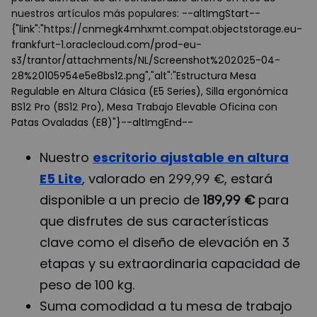
nuestros artículos más populares:
--altImgStart--
{"link":"https://cnmegk4mhxmt.compat.objectstorage.eu-
frankfurt-1.oraclecloud.com/prod-eu-
s3/trantor/attachments/NL/Screenshot%202025-04-
28%20105954e5e8bs12.png","alt":"Estructura Mesa
Regulable en Altura Clásica (E5 Series), Silla ergonómica
BS12 Pro (BS12 Pro), Mesa Trabajo Elevable Oficina con
Patas Ovaladas (E8)"}--altImgEnd--
Nuestro
escritorio ajustable en altura
E5 Lite
, valorado en 299,99 €, estará
disponible a un precio de
189,99 €
para
que disfrutes de sus características
clave como el diseño de elevación en 3
etapas y su extraordinaria capacidad de
peso de 100 kg.
Suma comodidad a tu mesa de trabajo