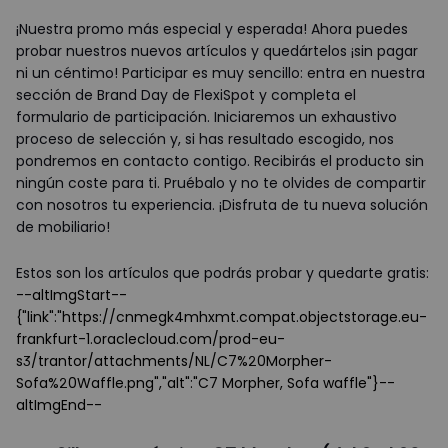
¡Nuestra promo más especial y esperada! Ahora puedes
probar nuestros nuevos artículos y quedártelos ¡sin pagar
ni un céntimo! Participar es muy sencillo: entra en nuestra
sección de Brand Day de FlexiSpot y completa el
formulario de participación. Iniciaremos un exhaustivo
proceso de selección y, si has resultado escogido, nos
pondremos en contacto contigo. Recibirás el producto sin
ningún coste para ti. Pruébalo y no te olvides de compartir
con nosotros tu experiencia. ¡Disfruta de tu nueva solución
de mobiliario!
Estos son los artículos que podrás probar y quedarte gratis:
--altImgStart--
{"link":"https://cnmegk4mhxmt.compat.objectstorage.eu-
frankfurt-1.oraclecloud.com/prod-eu-
s3/trantor/attachments/NL/C7%20Morpher-
Sofa%20Waffle.png","alt":"C7 Morpher, Sofa waffle"}--
altImgEnd--