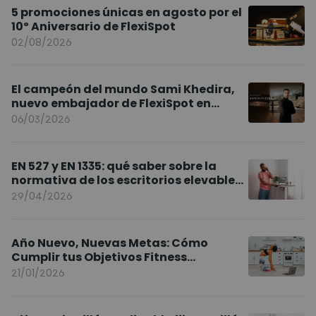
5 promociones únicas en agosto por el
10º Aniversario de FlexiSpot
02/08/2026
El campeón del mundo Sami Khedira,
nuevo embajador de FlexiSpot en
Europa
06/03/2026
EN 527 y EN 1335: qué saber sobre la
normativa de los escritorios elevables
y sillas ergonómicas
29/04/2026
Año Nuevo, Nuevas Metas: Cómo
Cumplir tus Objetivos Fitness
Entrenando en Casa
21/01/2026