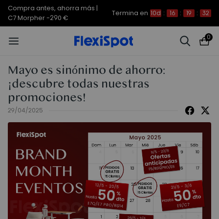
Compra antes, ahorra más | E7
Termina en
10d
:
16
:
19
:
31
Plus -200 €
0
Mayo es sinónimo de ahorro:
¡descubre todas nuestras
promociones!
29/04/2025