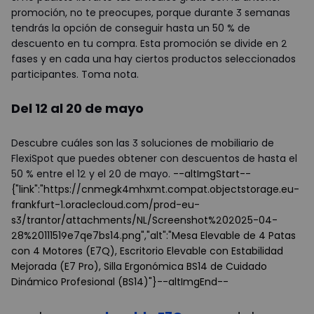
promoción, no te preocupes, porque durante 3 semanas
tendrás la opción de conseguir hasta un 50 % de
descuento en tu compra. Esta promoción se divide en 2
fases y en cada una hay ciertos productos seleccionados
participantes. Toma nota.
Del 12 al 20 de mayo
Descubre cuáles son las 3 soluciones de mobiliario de
FlexiSpot que puedes obtener con descuentos de hasta el
50 % entre el 12 y el 20 de mayo.
--altImgStart--
{"link":"https://cnmegk4mhxmt.compat.objectstorage.eu-
frankfurt-1.oraclecloud.com/prod-eu-
s3/trantor/attachments/NL/Screenshot%202025-04-
28%20111519e7qe7bs14.png","alt":"Mesa Elevable de 4 Patas
con 4 Motores (E7Q), Escritorio Elevable con Estabilidad
Mejorada (E7 Pro), Silla Ergonómica BS14 de Cuidado
Dinámico Profesional (BS14)"}--altImgEnd--