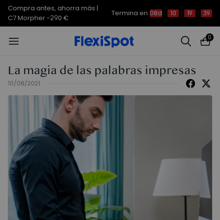
Compra antes, ahorra más | E7
Termina en
08d
:
10
:
19
:
38
Plus -200 €
0
La magia de las palabras impresas
10/08/2021