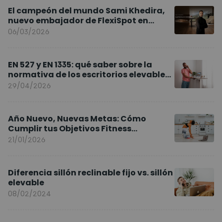
El campeón del mundo Sami Khedira,
nuevo embajador de FlexiSpot en
Europa
06/03/2026
EN 527 y EN 1335: qué saber sobre la
normativa de los escritorios elevables
y sillas ergonómicas
29/04/2026
Año Nuevo, Nuevas Metas: Cómo
Cumplir tus Objetivos Fitness
Entrenando en Casa
21/01/2026
Diferencia sillón reclinable fijo vs. sillón
elevable
08/02/2024