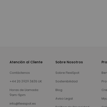
Atención al Cliente
Sobre Nosotros
Pr
Contáctenos
Sobre FlexiSpot
Ben
+44 20 3929 3835 UK
Sostenibilidad
Pro
Horas de Llamada:
Blog
Cre
9am-5pm
Aviso Legal
Myu
info@flexispot.es