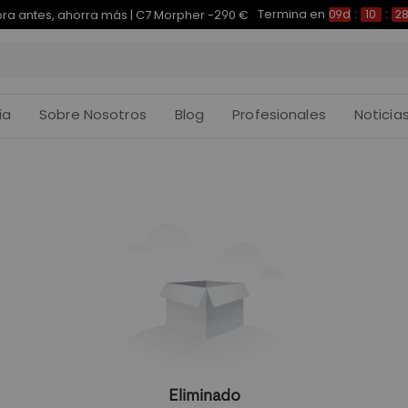
Termina en
a antes, ahorra más | C7 Morpher -290 €
09d
:
10
:
2
ía
Sobre Nosotros
Blog
Profesionales
Noticia
Eliminado