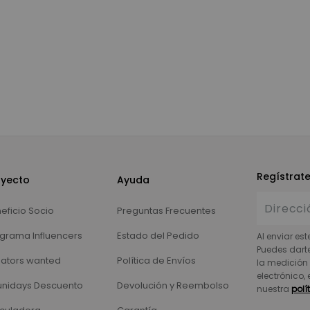
Regístrat
oyecto
Ayuda
eficio Socio
Preguntas Frecuentes
grama Influencers
Estado del Pedido
Al enviar est
Puedes dart
ators wanted
Política de Envíos
la medición 
electrónico,
nidays Descuento
Devolución y Reembolso
nuestra
polí