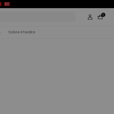
8
:
56
0
s
Sobre Khedira